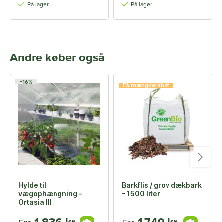
På lager
På lager
Andre køber også
-16%
Få mængderabat
Hylde til
Barkflis / grov dækbark
vægophængning -
- 1500 liter
Ortasia III