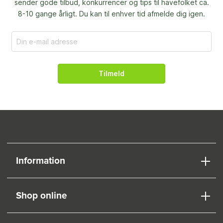
sender gode tilbud, konkurrencer og
tips til havefolket ca.
8-10 gange årligt. Du kan til enhver tid afmelde dig igen.
Tilmeld
Information
Shop online