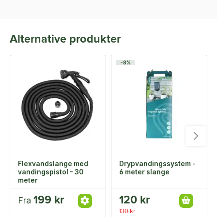
Alternative produkter
-8%
Flexvandslange med
Drypvandingssystem -
vandingspistol - 30
6 meter slange
meter
199 kr
120 kr
Fra
130 kr