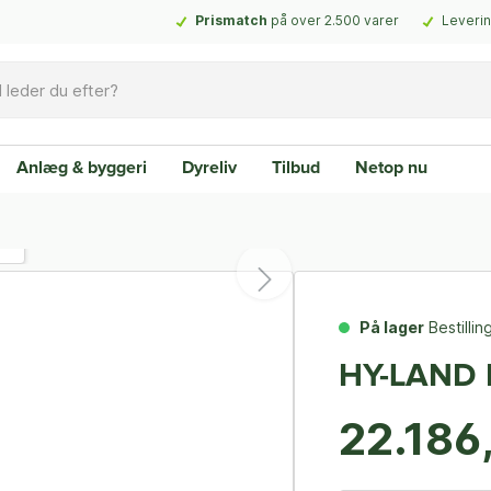
Prismatch
på over 2.500 varer
Leverin
Anlæg & byggeri
Dyreliv
Tilbud
Netop nu
På lager
Bestilli
HY-LAND P
22.186,