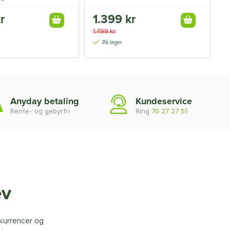
r
1.399 kr
7
1.499 kr
7
På lager
Anyday betaling
Kundeservice
Rente- og gebyrfri
Ring
70 27 27 51
ev
nkurrencer og