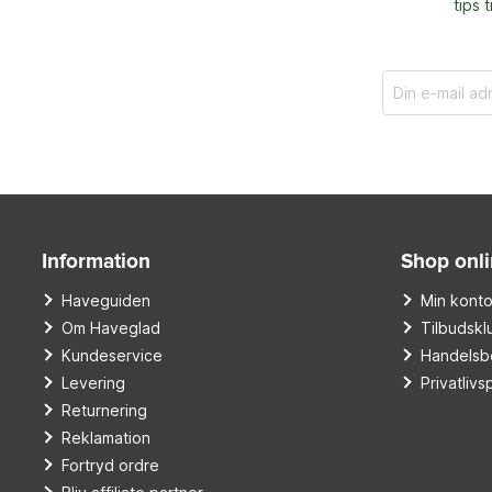
tips 
Information
Shop onl
Haveguiden
Min kont
Om Haveglad
Tilbudskl
Kundeservice
Handelsbe
Levering
Privatlivsp
Returnering
Reklamation
Fortryd ordre