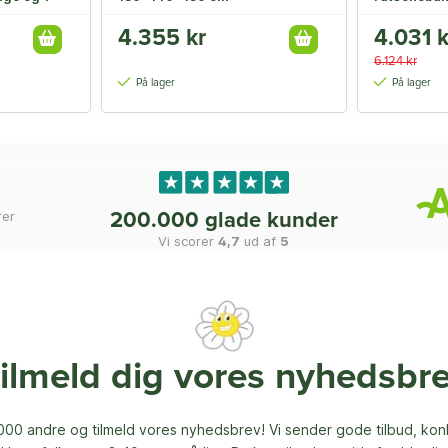
 rutsjebane
4.355 kr
4.031 k
6.124 kr
På lager
På lager
rer
200.000 glade kunder
Vi scorer
4,7
ud af
5
ilmeld dig vores nyhedsbr
00 andre og tilmeld vores nyhedsbrev! Vi sender gode tilbud, ko