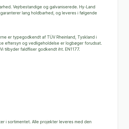
barhed. Vejrbestandige og galvaniserede. Hy-Land
garanterer lang holdbarhed, og leveres i følgende
erne er typegodkendt af TÜV Rheinland, Tyskland i
ske eftersyn og vedligeholdelse er logbøger forudsat.
tilbyder faldfliser godkendt iht. EN1177.
er i sortimentet. Alle projekter leveres med den