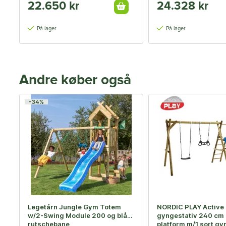
22.650 kr
24.328 kr
På lager
På lager
Andre køber også
-34%
Legetårn Jungle Gym Totem
NORDIC PLAY Active
w/2-Swing Module 200 og blå
gyngestativ 240 cm
rutschebane
platform m/1 sort gy