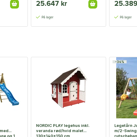
25.647 kr
25.389
På lager
På lager
-34%
NORDIC PLAY legehus inkl.
Legetårn J
 med
veranda rød/hvid malet
m/2-Swing
nge og 1
130x140x150 cm
rutscheba