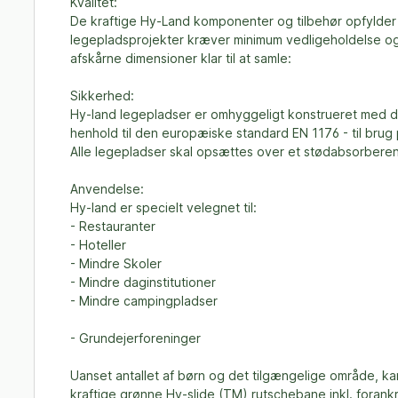
Kvalitet:
De kraftige Hy-Land komponenter og tilbehør opfylder
legepladsprojekter kræver minimum vedligeholdelse og 
afskårne dimensioner klar til at samle:
Sikkerhed:
Hy-land legepladser er omhyggeligt konstrueret med de
henhold til den europæiske standard EN 1176 - til brug
Alle legepladser skal opsættes over et stødabsorberen
Anvendelse:
Hy-land er specielt velegnet til:
- Restauranter
- Hoteller
- Mindre Skoler
- Mindre daginstitutioner
- Mindre campingpladser
- Grundejerforeninger
Uanset antallet af børn og det tilgængelige område, ka
kraftige grønne Hy-slide (TM) rutschebane inkl. forank