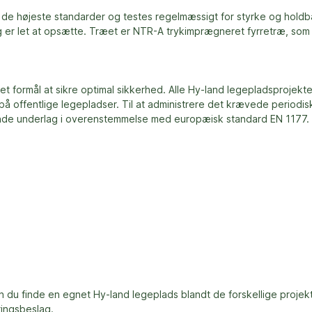
 de højeste standarder og testes regelmæssigt for styrke og hold
er let at opsætte. Træet er NTR-A trykimprægneret fyrretræ, som 
t formål at sikre optimal sikkerhed. Alle Hy-land legepladsprojekt
 på offentlige legepladser. Til at administrere det krævede periodi
de underlag i overenstemmelse med europæisk standard EN 1177. Vi 
n du finde en egnet Hy-land legeplads blandt de forskellige projekt
ringsbeslag.