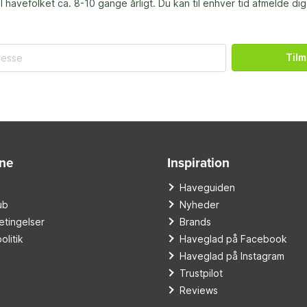
til havefolket ca. 8-10 gange årligt. Du kan til enhver tid afmelde dig
Tilm
ine
Inspiration
o
Haveguiden
ub
Nyheder
tingelser
Brands
olitik
Haveglad på Facebook
Haveglad på Instagram
Trustpilot
Reviews