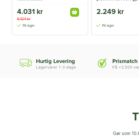
sort trapez inkl. blå
4.031 kr
2.249 kr
6.124 kr
På lager
På lager
Hurtig Levering
Prismatch
Lagervarer 1-3 dage
På +2.500 va
T
Gør som 10.0