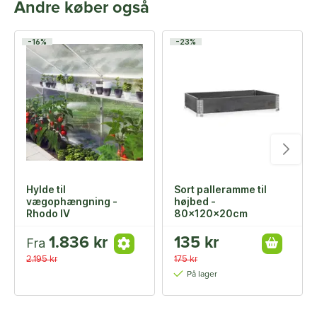
Andre køber også
-16%
-23%
Hylde til
Sort palleramme til
vægophængning -
højbed -
Rhodo IV
80x120x20cm
1.836 kr
135 kr
Fra
2.195 kr
175 kr
På lager