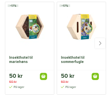
-17%
-17%
Insekthotel til
Insekthotel til
mariehøns
sommerfugle
50 kr
50 kr
60 kr
60 kr
På lager
På lager