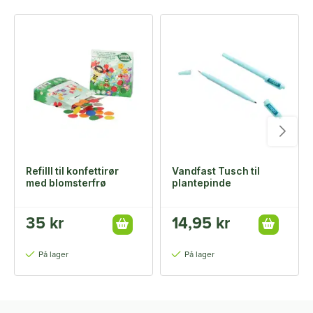
Refilll til konfettirør
Vandfast Tusch til
med blomsterfrø
plantepinde
35 kr
14,95 kr
På lager
På lager