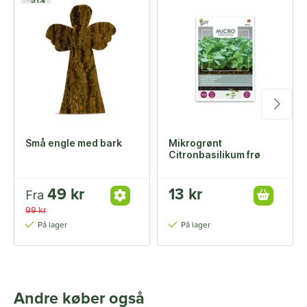
-51%
Små engle med bark
Mikrogrønt
Citronbasilikum frø
49 kr
13 kr
Fra
99 kr
På lager
På lager
Andre køber også