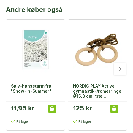
Andre køber også
Sølv-hønsetarm frø
NORDIC PLAY Active
"Snow-in-Summer"
gymnastik-/romerringe
Ø15,8 cm i træ
m/justerbart reb
11,95 kr
125 kr
På lager
På lager