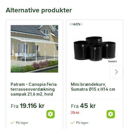
Alternative produkter
-40%
Palram - Canopia Feria
Mini brændekurv,
terrasseoverdækning
Sumatra Ø15 x H14 cm
sampak 21,6 m2, hvid
19.116 kr
45 kr
Fra
Fra
75 kr
På lager
På lager