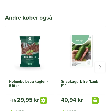
Andre køber også
Holmebo Leca kugler -
Snackagurk frø "Iznik
5 liter
F1"
29,95 kr
40,94 kr
Fra