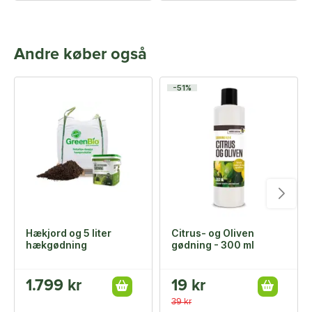
Andre køber også
-51%
Hækjord og 5 liter
Citrus- og Oliven
hækgødning
gødning - 300 ml
1.799 kr
19 kr
39 kr