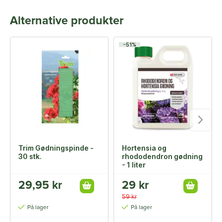
Alternative produkter
-51%
Trim Gødningspinde -
Hortensia og
30 stk.
rhododendron gødning
- 1 liter
29,95 kr
29 kr
59 kr
På lager
På lager