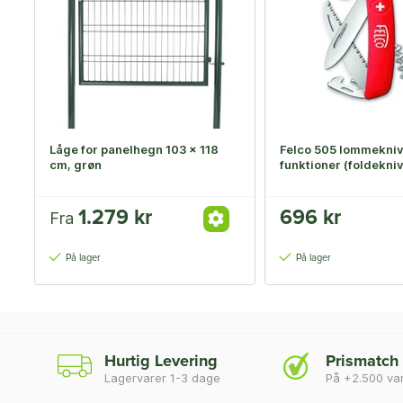
Låge for panelhegn 103 x 118
Felco 505 lommekniv
cm, grøn
funktioner (foldekniv
1.279 kr
696 kr
Fra
På lager
På lager
Hurtig Levering
Prismatch
Lagervarer 1-3 dage
På +2.500 va