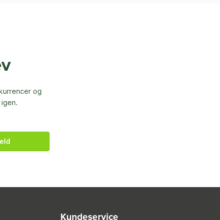
ev
nkurrencer og
 igen.
eld
Kundeservice