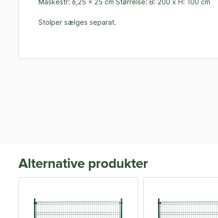
Maskestr: 6,25 x 25 cm Størrelse: B: 200 x H: 100 cm
Stolper sælges separat.
Alternative produkter