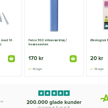
 med 10
Felco 902 slibeværktøj /
Økologisk 
)
hvæssesten
170 kr
20 kr
På lager
På lager
rer
200.000 glade kunder
Vi scorer
4,7
ud af
5