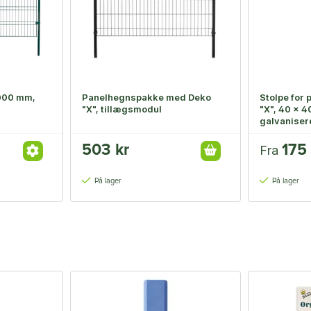
000 mm,
Panelhegnspakke med Deko
Stolpe for
"X", tillægsmodul
"X", 40 x 
galvaniser
503 kr
175 
Fra
På lager
På lager