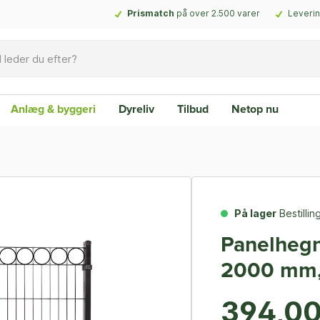
Prismatch
på over 2.500 varer
Leverin
Anlæg & byggeri
Dyreliv
Tilbud
Netop nu
På lager
Bestilli
Panelhegn
2000 mm,
394,00