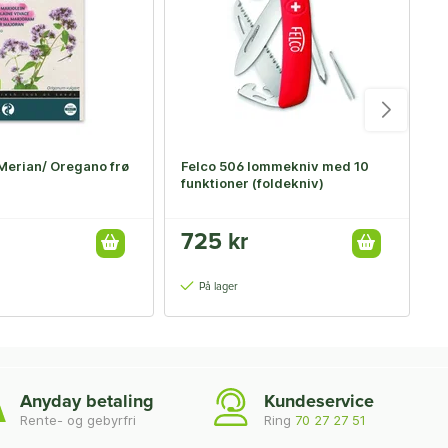
Merian/ Oregano frø
Felco 506 lommekniv med 10
Ø
funktioner (foldekniv)
725 kr
1
14
På lager
Anyday betaling
Kundeservice
Rente- og gebyrfri
Ring
70 27 27 51