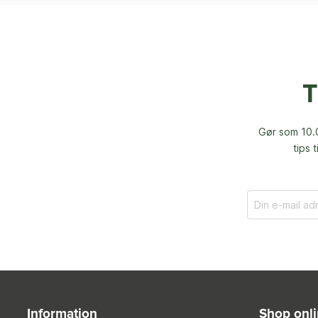
T
Gør som 10.0
tips 
Information
Shop onl