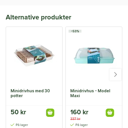
Alternative produkter
-53%
Minidrivhus med 30
Minidrivhus - Model
potter
Maxi
50 kr
160 kr
337 kr
På lager
På lager