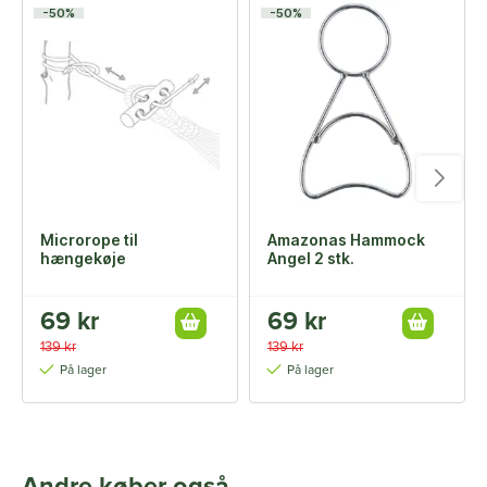
-50%
-50%
Microrope til
Amazonas Hammock
hængekøje
Angel 2 stk.
69 kr
69 kr
139 kr
139 kr
På lager
På lager