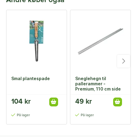
Andre køber også
Smal plantespade
Sneglehegn til
pallerammer -
Premium, 110 cm side
104 kr
49 kr
På lager
På lager