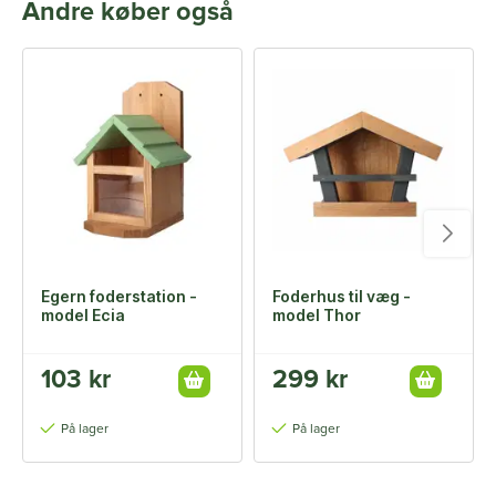
Andre køber også
Egern foderstation -
Foderhus til væg -
model Ecia
model Thor
103 kr
299 kr
På lager
På lager