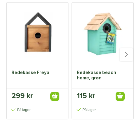
Redekasse Freya
Redekasse beach
home, grøn
299 kr
115 kr
På lager
På lager