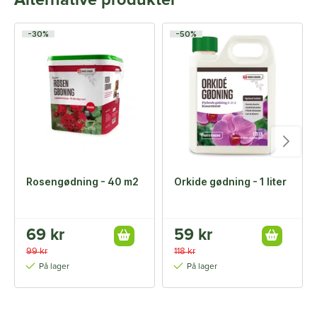
Alternative produkter
-30%
-50%
Rosengødning - 40 m2
Orkide gødning - 1 liter
69 kr
59 kr
99 kr
118 kr
På lager
På lager