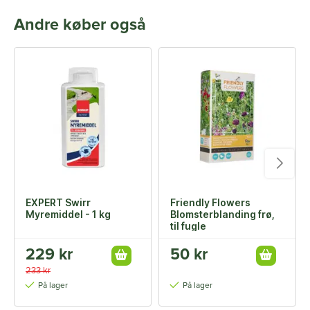
Andre køber også
EXPERT Swirr
Friendly Flowers
Myremiddel - 1 kg
Blomsterblanding frø,
til fugle
229 kr
50 kr
233 kr
På lager
På lager