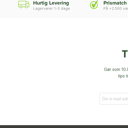
Hurtig Levering
Prismatch
Lagervarer 1-3 dage
På +2.500 va
T
Gør som 10.0
tips 