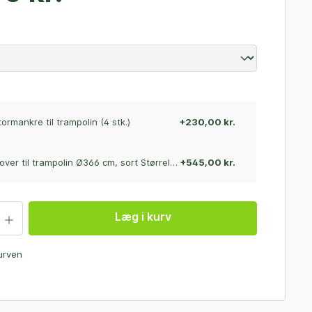
tormankre til trampolin (4 stk.)
+230,00 kr.
Salta Cover til trampolin Ø366 cm, sort Størrelse: Ø366 cm
+545,00 kr.
Læg i kurv
kurven