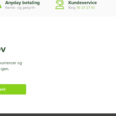
Anyday betaling
Kundeservice
Rente- og gebyrfri
Ring
70 27 27 51
ev
nkurrencer og
 igen.
eld