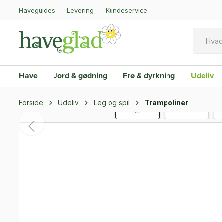
Haveguides
Levering
Kundeservice
Have
Jord & gødning
Frø & dyrkning
Udeliv
Forside
Udeliv
Leg og spil
Trampoliner