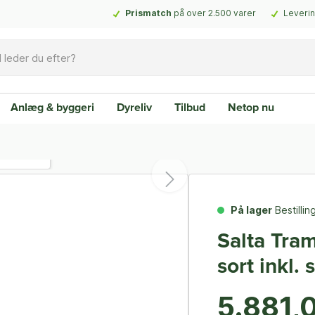
Prismatch
på over 2.500 varer
Leverin
Anlæg & byggeri
Dyreliv
Tilbud
Netop nu
På lager
Bestilli
Salta Tra
sort inkl.
5.881,0