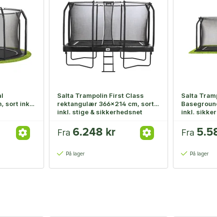
l
Salta Trampolin First Class
Salta Tram
sort inkl.
rektangulær 366x214 cm, sort
Baseground
inkl. stige & sikkerhedsnet
inkl. sikke
6.248 kr
5.5
Fra
Fra
På lager
På lager