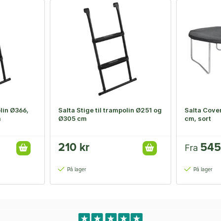
olin Ø366,
Salta Stige til trampolin Ø251 og
Salta Cover
m
Ø305 cm
cm, sort
210 kr
545
Fra
På lager
På lager