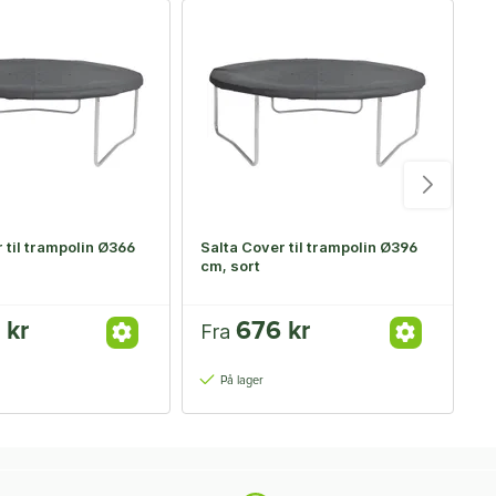
 til trampolin Ø366
Salta Cover til trampolin Ø396
H
cm, sort
c
 kr
676 kr
Fra
F
På lager