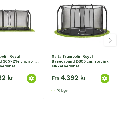
polin Royal
Salta Trampolin Royal
S
 305x214 cm, sort
Baseground Ø305 cm, sort inkl.
B
rhedsnet
sikkerhedsnet
s
82 kr
4.392 kr
Fra
F
På lager