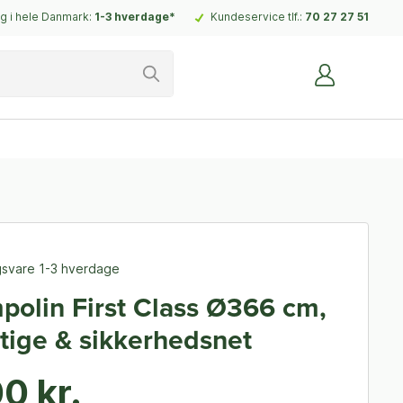
g i hele Danmark:
1-3 hverdage*
Kundeservice tlf.:
70 27 27 51
ngsvare 1-3 hverdage
mpolin First Class Ø366 cm,
 stige & sikkerhedsnet
0 kr.