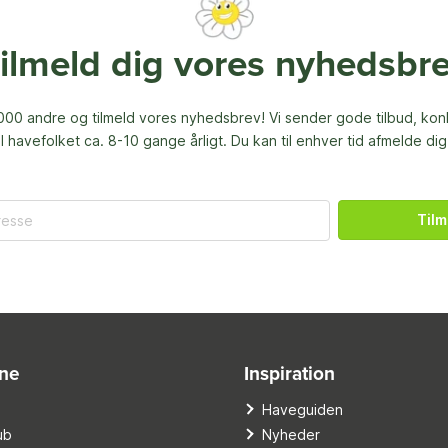
ilmeld dig vores nyhedsbr
00 andre og tilmeld vores nyhedsbrev! Vi sender gode tilbud, ko
til havefolket ca. 8-10 gange årligt. Du kan til enhver tid afmelde dig
Tilm
ine
Inspiration
o
Haveguiden
ub
Nyheder