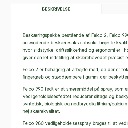
BESKRIVELSE
Beskæringspakke bestående af Felco 2, Felco 99
prisvindende beskæresaks i absolut højeste kvalit
hvor slidstyrke, driftssikkerhed og ergonomi er i
giver den let indstilling af skærehovedet præcist 
Felco 2 er behagelig at arbejde med, da der er fo
fingergreb og støddæmpere i gummi der beskytte
Felco 990 fedt er et smøremiddel på spray, som er
Vedligeholdlelsesfedtet reducerer slitage og besk
syntetisk, biologisk og nedbrydelig lithium/calcium
høj skærekvalitet.
Felco 980 vedligeholdelsesspray bruges til at vedl