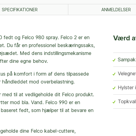
SPECIFIKATIONER
ANMELDELSER
0 fedt og Felco 980 spray.
Felco 2 er en
Værd a
et. Du får en professionel beskæringssaks,
 højsædet. Med dens indstillingsmekanisme
Sampak 
efter dine egne behov.
Velegnet
kus på komfort i form af dens tilpassede
r håndleddet mod overbelastning.
Hylster 
 med til at vedligeholde dit Felco produkt.
Topkvali
ytter mod bla. Vand. Felco 990 er en
 baseret fedt, som hjælper til at bevare en
igeholde dine Felco kabel-cuttere,