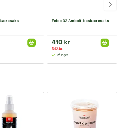
skæresaks
Felco 32 Ambolt-beskæresaks
F
410 kr
542 kr
4
På lager