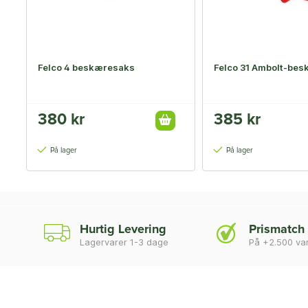
Felco 4 beskæresaks
Felco 31 Ambolt-be
380 kr
385 kr
På lager
På lager
Hurtig Levering
Prismatch
Lagervarer 1-3 dage
På +2.500 va