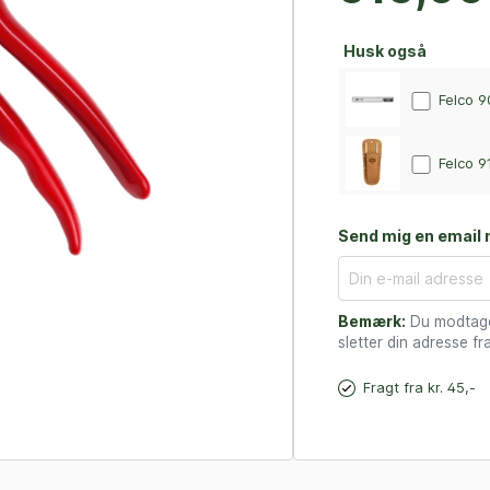
Husk også
Felco 9
Felco 9
Send mig en email n
Bemærk:
Du modtager
sletter din adresse fra
Fragt fra kr. 45,-