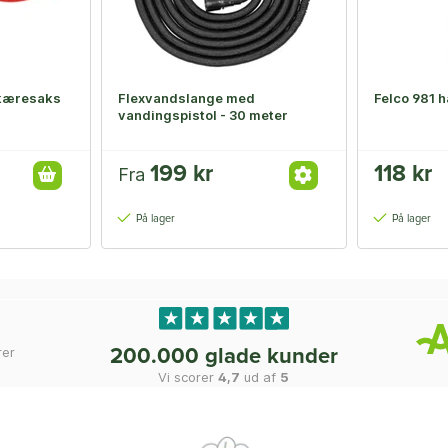
skæresaks
Flexvandslange med
Felco 981 h
vandingspistol - 30 meter
199 kr
118 kr
Fra
På lager
På lager
rer
200.000 glade kunder
Vi scorer
4,7
ud af
5