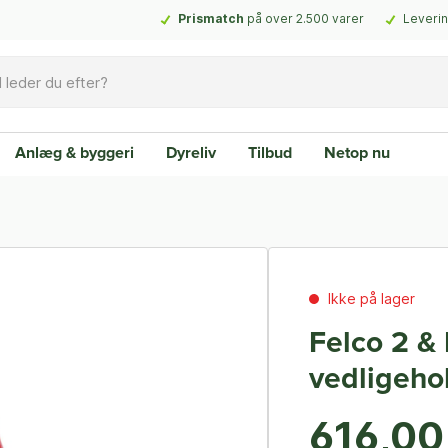
Prismatch
på over 2.500 varer
Leverin
Anlæg & byggeri
Dyreliv
Tilbud
Netop nu
Ikke på lager
Felco 2 &
vedligeho
616,00 