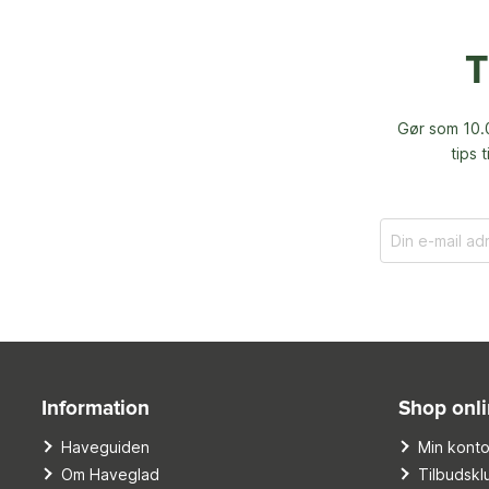
T
Gør som 10.0
tips 
Information
Shop onl
Haveguiden
Min kont
Om Haveglad
Tilbudskl