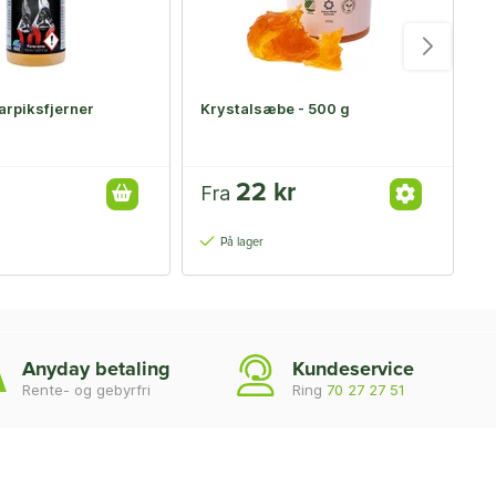
arpiksfjerner
Krystalsæbe - 500 g
N
d
22 kr
Fra
På lager
Anyday betaling
Kundeservice
Rente- og gebyrfri
Ring
70 27 27 51