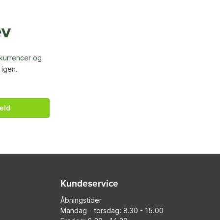
ev
nkurrencer og
 igen.
eld
Kundeservice
Åbningstider
Mandag - torsdag: 8.30 - 15.00