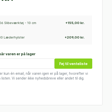
06 Slibeværktøj - 10 cm
+155,00 kr.
10 Læderhylster
+209,00 kr.
år varen er på lager
Føj til venteliste
 kun én email, når varen igen er på lager, hvorefter vi
 listen. Vi sender ikke nyhedsbreve eller andet til dig.