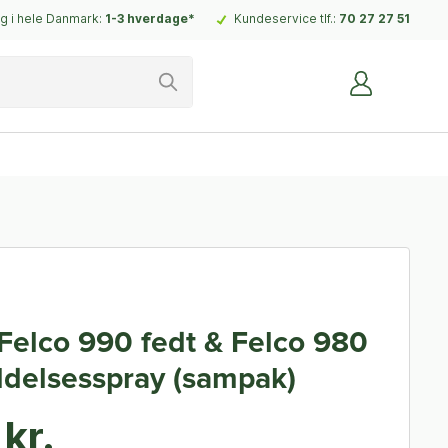
g i hele Danmark:
1-3 hverdage*
Kundeservice tlf.:
70 27 27 51
 Felco 990 fedt & Felco 980
ldelsesspray (sampak)
kr.