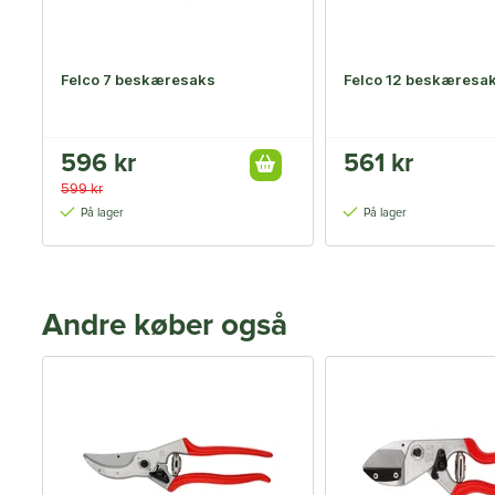
Felco 7 beskæresaks
Felco 12 beskæresa
596 kr
561 kr
599 kr
På lager
På lager
Andre køber også