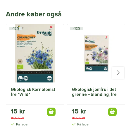
Andre køber også
-12%
-12%
Økologisk Kornblomst
Økologisk jomfru i det
frø "Wild"
grønne – blanding, frø
15 kr
15 kr
16,95 kr
16,95 kr
På lager
På lager