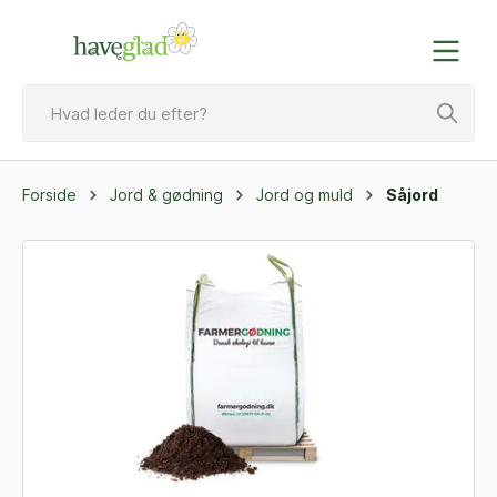
Forside
Jord & gødning
Jord og muld
Såjord