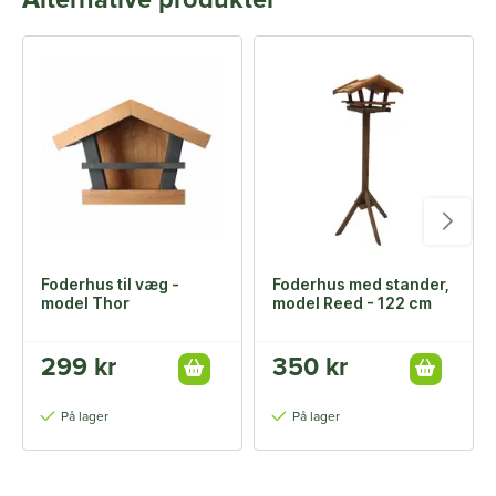
Alternative produkter
Foderhus til væg -
Foderhus med stander,
model Thor
model Reed - 122 cm
299 kr
350 kr
På lager
På lager