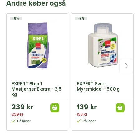
Andre køber også
-8%
-9%
EXPERT Step 1
EXPERT Swirr
Mosfjerner Ekstra - 3,5
Myremiddel - 500 g
kg
239 kr
139 kr
259 kr
153 kr
På lager
På lager