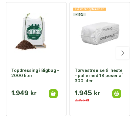
Få mængderabat
-19%
Topdressing i Bigbag -
Tørvestrøelse til heste
2000 liter
- palle med 18 poser af
300 liter
1.949 kr
1.945 kr
2.395 kr