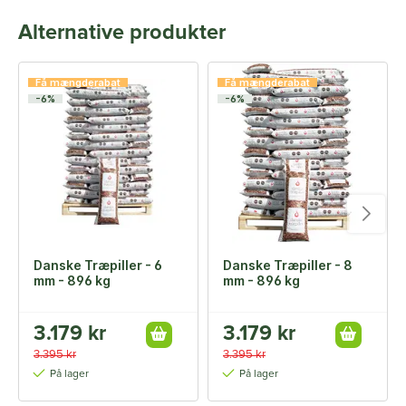
Alternative produkter
Få mængderabat
Få mængderabat
-6%
-6%
Danske Træpiller - 6
Danske Træpiller - 8
mm - 896 kg
mm - 896 kg
3.179 kr
3.179 kr
3.395 kr
3.395 kr
På lager
På lager