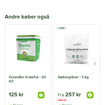
Andre køber også
-13%
GreenBio Græsfrø - 60
Sæbespåner - 5 kg
m2
125 kr
257 kr
Fra
295 kr