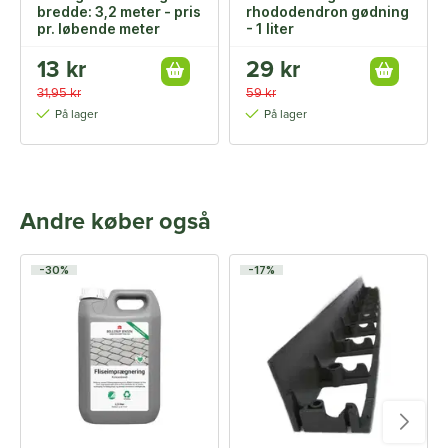
bredde: 3,2 meter - pris
rhododendron gødning
pr. løbende meter
- 1 liter
13 kr
29 kr
31,95 kr
59 kr
På lager
På lager
Andre køber også
-30%
-17%