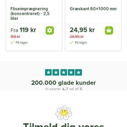
Fliseimprægnering
Græskant 80x1000 mm
(koncentreret) - 2,5
liter
119 kr
24,95 kr
Fra
169 kr
29,95 kr
På lager
På lager
200.000 glade kunder
Vi scorer
4,7
ud af
5