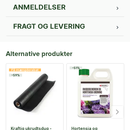
ANMELDELSER
FRAGT OG LEVERING
Alternative produkter
-51%
Få mængderabat
-59%
Kraftig ukrudtsdug -
Hortensia og