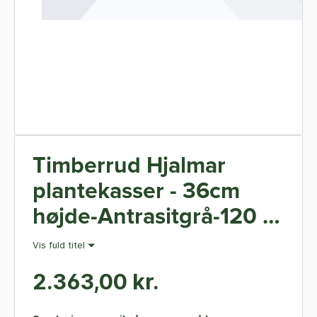
Timberrud Hjalmar
plantekasser - 36cm
højde-Antrasitgrå-120 x
60 x 36 cm
Vis fuld titel
2.363,00 kr.