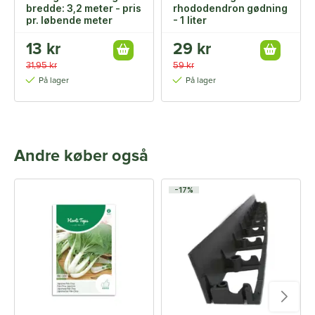
bredde: 3,2 meter - pris
rhododendron gødning
pr. løbende meter
- 1 liter
13 kr
29 kr
31,95 kr
59 kr
På lager
På lager
Andre køber også
-17%