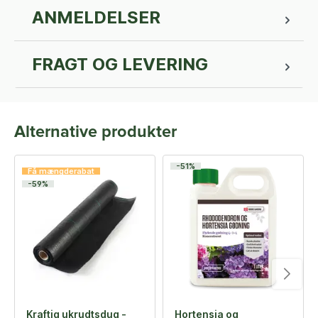
ANMELDELSER
FRAGT OG LEVERING
Alternative produkter
-51%
Få mængderabat
-59%
Kraftig ukrudtsdug -
Hortensia og