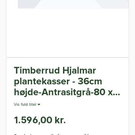
Timberrud Hjalmar
plantekasser - 36cm
højde-Antrasitgrå-80 x
40 x 36 cm
Vis fuld titel
1.596,00 kr.