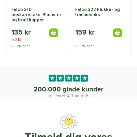
Felco 310
Felco 322 Plukke- og
beskæresaks. Blomster
trimmesaks
og frugt klipper
135 kr
159 kr
170 kr
På lager
På lager
200.000 glade kunder
Vi scorer
4,7
ud af
5