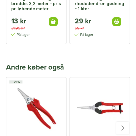
bredde: 3,2 meter - pris
rhododendron gødning
pr. løbende meter
- 1 liter
13 kr
29 kr
31,95 kr
59 kr
På lager
På lager
Andre køber også
-21%