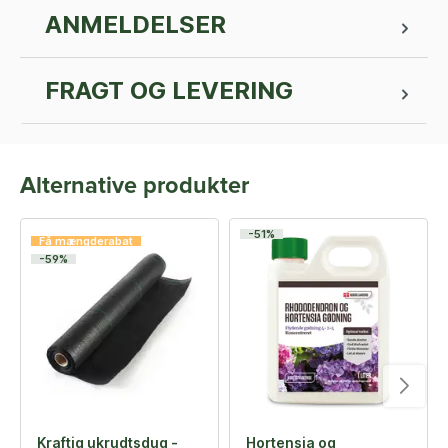
ANMELDELSER
FRAGT OG LEVERING
Alternative produkter
-51%
Få mængderabat
-59%
Kraftig ukrudtsdug -
Hortensia og