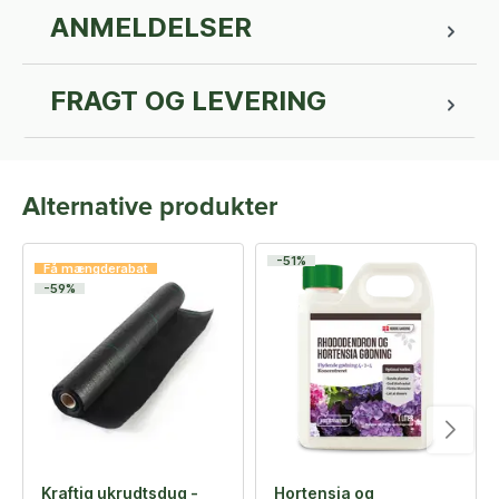
ANMELDELSER
FRAGT OG LEVERING
Alternative produkter
-51%
Få mængderabat
-59%
Kraftig ukrudtsdug -
Hortensia og