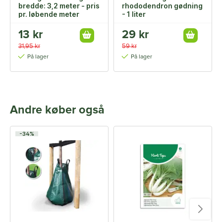
bredde: 3,2 meter - pris
rhododendron gødning
pr. løbende meter
- 1 liter
13 kr
29 kr
31,95 kr
59 kr
På lager
På lager
Andre køber også
-34%