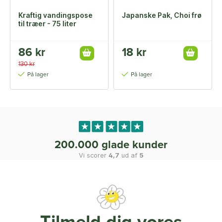
Kraftig vandingspose
Japanske Pak, Choi frø
til træer - 75 liter
86 kr
18 kr
130 kr
På lager
På lager
200.000 glade kunder
Vi scorer
4,7
ud af
5