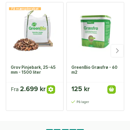
Få mængderabat
Grov Pinjebark, 25-45
GreenBio Græsfrø - 60
mm - 1500 liter
m2
2.699 kr
125 kr
Fra
På lager