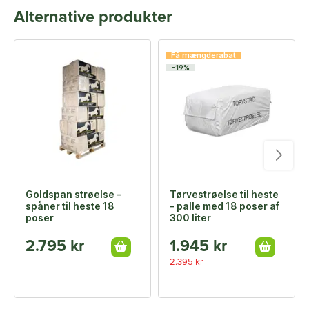
Alternative produkter
Få mængderabat
-19%
Goldspan strøelse -
Tørvestrøelse til heste
spåner til heste 18
- palle med 18 poser af
poser
300 liter
2.795 kr
1.945 kr
2.395 kr