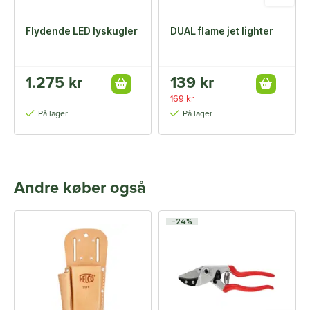
Flydende LED lyskugler
DUAL flame jet lighter
1.275 kr
139 kr
169 kr
På lager
På lager
Andre køber også
-24%