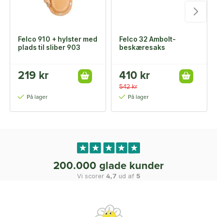
Felco 910 + hylster med
Felco 32 Ambolt-
plads til sliber 903
beskæresaks
219 kr
410 kr
542 kr
På lager
På lager
200.000 glade kunder
Vi scorer
4,7
ud af
5