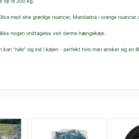
p til 200 kg.
liva med sine grønlige nuancer, Mandarina i orange nuancer o
er ikke nogen undtagelse ved denne hængekøje.
 "rulle" sig ind i køjen - perfekt hvis man ønsker sig en lill