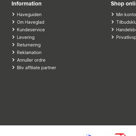
Information
Shop onl
Haveguiden
Min kont
Om Haveglad
Tilbudskl
Kundeservice
Handelsbe
Levering
Privatlivsp
Returnering
Reklamation
Annuller ordre
Bliv affiliate partner