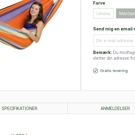
Farve
Limona
Mandar
Send mig en email n
Bemærk:
Du modtager
sletter din adresse fra
Gratis levering
SPECIFIKATIONER
ANMELDELSER