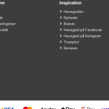
ine
Inspiration
o
Haveguiden
ub
Nyheder
tingelser
Brands
olitik
Haveglad på Facebook
Haveglad på Instagram
Trustpilot
Reviews