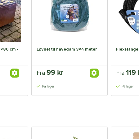
0×80 cm -
Løvnet til havedam 3x4 meter
Flexslang
99 kr
119 
Fra
Fra
På lager
På lager