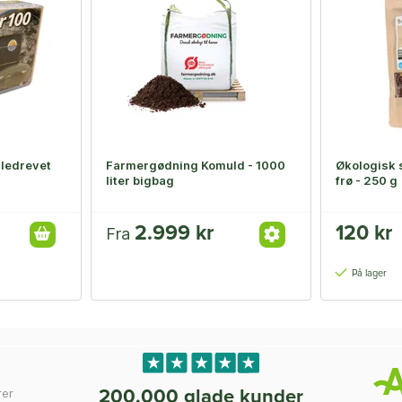
lledrevet
Farmergødning Komuld - 1000
Økologisk s
liter bigbag
frø - 250 g
2.999 kr
120 kr
Fra
På lager
rer
200.000 glade kunder