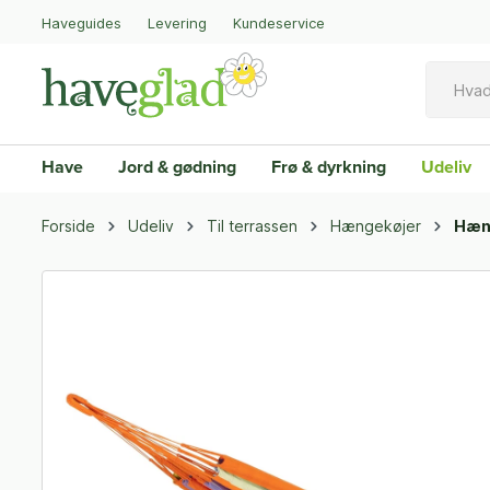
Haveguides
Levering
Kundeservice
Have
Jord & gødning
Frø & dyrkning
Udeliv
Forside
Udeliv
Til terrassen
Hængekøjer
Hæn