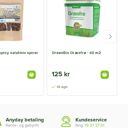
picy salatmix spirer
GreenBio Græsfrø - 60 m2
S
s
125 kr
F
På lager
Anyday betaling
Kundeservice
Rente- og gebyrfri
Ring
70 27 27 51