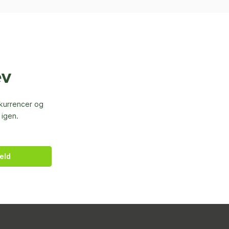
ev
nkurrencer og
 igen.
eld