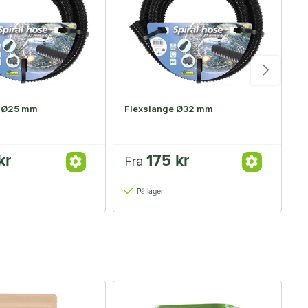
e Ø25 mm
Flexslange Ø32 mm
P
U
kr
175 kr
Fra
F
På lager