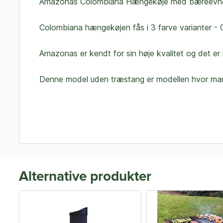
Amazonas Colombiana Hængekøje med bæreevne o
Colombiana hængekøjen fås i 3 farve varianter - O
Amazonas er kendt for sin høje kvalitet og det 
Denne model uden træstang er modellen hvor man kan
Alternative produkter