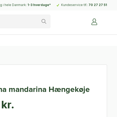
g i hele Danmark:
1-3 hverdage*
Kundeservice tlf.:
70 27 27 51
na mandarina Hængekøje
kr.