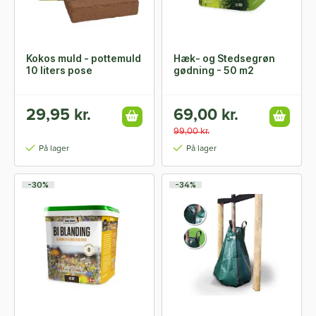
Kokos muld - pottemuld
Hæk- og Stedsegrøn
10 liters pose
gødning - 50 m2
29,95 kr.
69,00 kr.
99,00 kr.
På lager
På lager
-30%
-34%