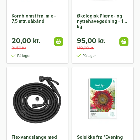
Kornblomst frø, mix -
Økologisk Plæne- og
7,5 mtr. såbånd
nyttehavegødning - 10
kg
20,00 kr.
95,00 kr.
21,50 kr.
149,00 kr.
På lager
På lager
Flexvandslange med
Solsikke frø "Evening