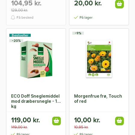
104,95 kr.
20,00 kr.
129,00 kr.
Få besked
På lager
-9%
Bestseller
-20%
ECO Doff Sneglemiddel
Morgenfrue frø, Touch
mod dræbersnegle - 1
of red
kg
119,00 kr.
10,00 kr.
149,00 kr.
10,95 kr.
På lager
På lager