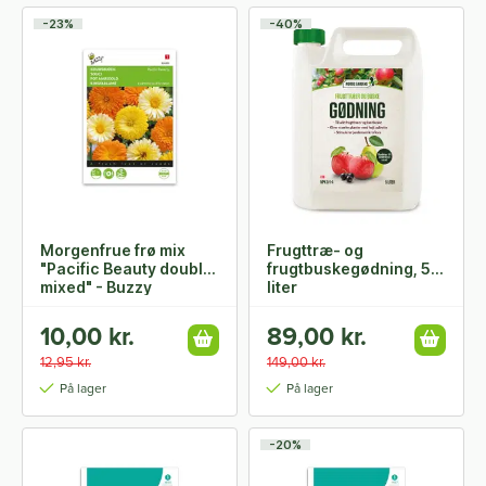
-23%
-40%
Morgenfrue frø mix
Frugttræ- og
"Pacific Beauty double
frugtbuskegødning, 5
mixed" - Buzzy
liter
10,00 kr.
89,00 kr.
12,95 kr.
149,00 kr.
På lager
På lager
-20%