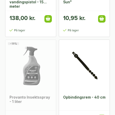
vandingspistol - 15
Sun"
meter
138,00 kr.
10,95 kr.
På lager
På lager
-19%
Provanto Insektsspray
Opbindingsrem - 40 cm
- 1 liter