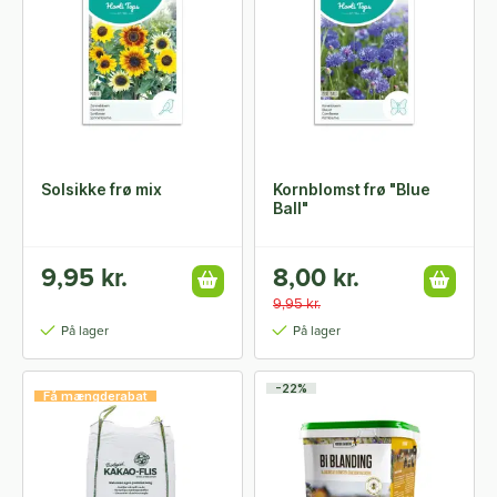
Solsikke frø mix
Kornblomst frø "Blue
Ball"
9,95 kr.
8,00 kr.
9,95 kr.
På lager
På lager
-22%
Få mængderabat