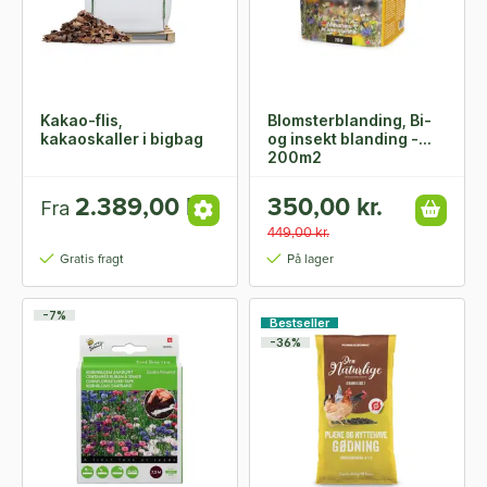
Kakao-flis,
Blomsterblanding, Bi-
kakaoskaller i bigbag
og insekt blanding -
200m2
2.389,00 kr.
350,00 kr.
Fra
449,00 kr.
Gratis fragt
På lager
-7%
Bestseller
-36%