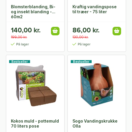
Blomsterblanding, Bi-
Kraftig vandingspose
og insekt blanding -
til træer - 75 liter
60m2
140,00 kr.
86,00 kr.
199,00 kr.
130,00 kr.
På lager
På lager
Bestseller
Bestseller
Kokos muld - pottemuld
Sogo Vandingskrukke
70 liters pose
Olla