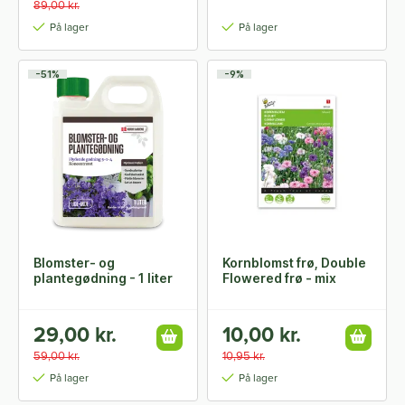
89,00 kr.
På lager
På lager
-51%
-9%
Blomster- og
Kornblomst frø, Double
plantegødning - 1 liter
Flowered frø - mix
29,00 kr.
10,00 kr.
59,00 kr.
10,95 kr.
På lager
På lager