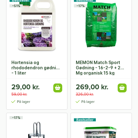
Bestseller
Bestseller
-51%
-17%
Hortensia og
MEMON Match Sport
rhododendron gødning
Gødning - 16-2-9 + 2
- 1 liter
Mg organisk 15 kg
29,00 kr.
269,00 kr.
59,00 kr.
326,00 kr.
På lager
På lager
-17%
Bestseller