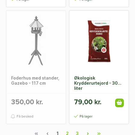
Foderhus med stander,
Økologisk
Gazebo - 117 cm
Krydderurtejord - 30
liter
350,00 kr.
79,00 kr.
Få besked
På lager
1
2
3