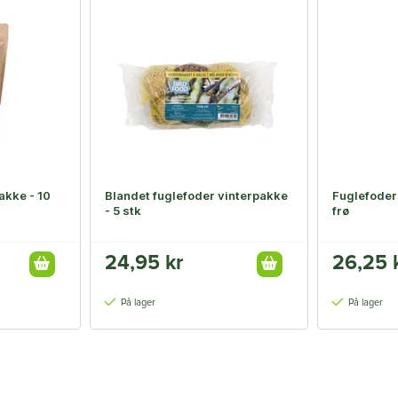
e - 10
Blandet fuglefoder vinterpakke
Fuglefode
- 5 stk
frø
24,95 kr
26,25 
På lager
På lager