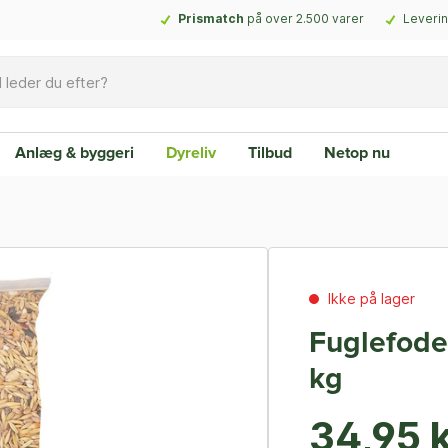
Prismatch
på over 2.500 varer
Leverin
Anlæg & byggeri
Dyreliv
Tilbud
Netop nu
Ikke på lager
Fuglefoder
kg
34,95 k