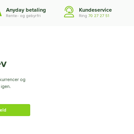
Anyday betaling
Kundeservice
Rente- og gebyrfri
Ring
70 27 27 51
ev
nkurrencer og
 igen.
eld