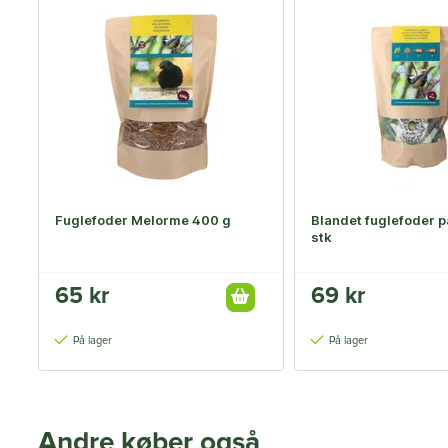
Fuglefoder Melorme 400 g
Blandet fuglefoder pakk
stk
65 kr
69 kr
På lager
På lager
Andre køber også