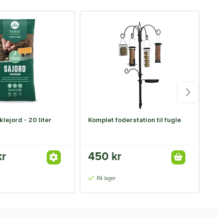
F
klejord - 20 liter
Komplet foderstation til fugle
H
li
kr
450 kr
F
På lager