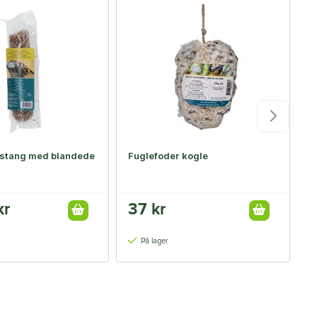
rstang med blandede
Fuglefoder kogle
F
m
kr
37 kr
2
På lager