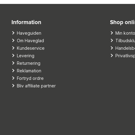
Information
Shop onl
Haveguiden
Min kont
Om Haveglad
Tilbudskl
Kundeservice
Handelsbe
Levering
Privatlivsp
Returnering
Reklamation
Fortryd ordre
Bliv affiliate partner