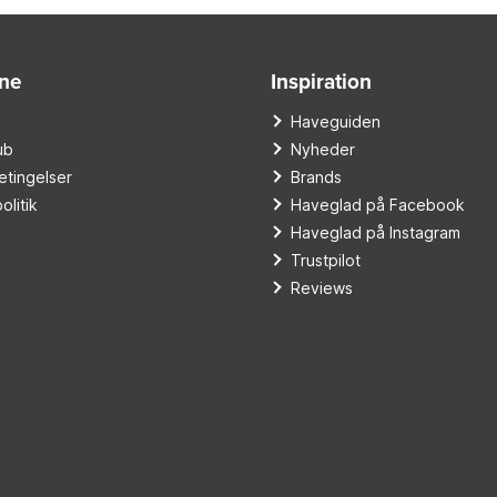
ine
Inspiration
o
Haveguiden
ub
Nyheder
tingelser
Brands
olitik
Haveglad på Facebook
Haveglad på Instagram
Trustpilot
Reviews