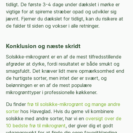
tidligt. De første 3-4 dage under dækslet i mørke er
vigtige for at spirerne stræber opad og udvikler sig
jævnt. Fjerner du dækslet for tidligt, kan du risikere at
de falder til siden og vokser i alle retninger.
Konklusion og næste skridt
Solsikke-mikrogrønt er en af de mest tilfredsstillende
afgrøder at dyrke, fordi resultatet er både smukt og
smagsfuldt. Det kræver lidt mere opmærksomhed end
de hurtigste sorter, men intet der er svært, og
belønningen er en af de mest populære
mikrogrønttyper i professionelle køkkener.
Du finder
frø til solsikke-mikrogrønt og mange andre
sorter
hos Haveglad. Hvis du gerne vil kombinere
solsikke med andre sorter, har vi en
oversigt over de
10 bedste frø til mikrogrønt
, der giver dig et godt
udgangspunkt for at finde din egen favoritblanding.