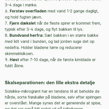
3-4 dage i mørke.
Forstøv overfladen
med vand 1-2 gange dagligt,
og hold fugten jævn.
Fjern dækslet
når de fleste spirer er kommet frem,
typisk efter 3-4 dage, og flyt bakken til lys.
Bundvand herfra:
Sæt bakken i en større bakke
med lidt vand i bunden, og lad jorden suge det op
nedefra. Holder bladene tørre og reducerer
skimmelrisikoen.
Høst
efter 7-10 dage, når de første kimblade er
fuldt åbne.
Skalseparationen: den lille ekstra detalje
Solsikke-mikrogrønt har en tendens til at beholde de
hårde, sorte frøskaller på bladene, selv efter spiringen
er overstået. Mange synes det er generende at spise,
og det ser også lidt rodet ud på tallerkenen.