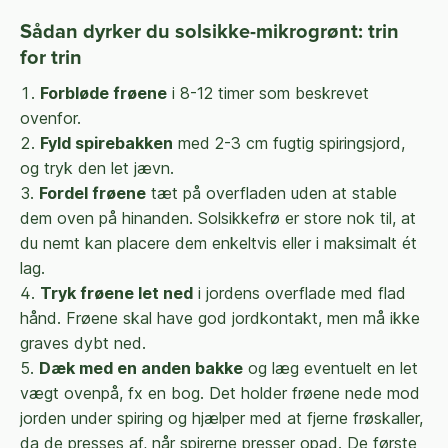
Sådan dyrker du solsikke-mikrogrønt: trin
for trin
Forbløde frøene
i 8-12 timer som beskrevet
ovenfor.
Fyld spirebakken
med 2-3 cm fugtig spiringsjord,
og tryk den let jævn.
Fordel frøene
tæt på overfladen uden at stable
dem oven på hinanden. Solsikkefrø er store nok til, at
du nemt kan placere dem enkeltvis eller i maksimalt ét
lag.
Tryk frøene let ned
i jordens overflade med flad
hånd. Frøene skal have god jordkontakt, men må ikke
graves dybt ned.
Dæk med en anden bakke
og læg eventuelt en let
vægt ovenpå, fx en bog. Det holder frøene nede mod
jorden under spiring og hjælper med at fjerne frøskaller,
da de presses af, når spirerne presser opad. De første