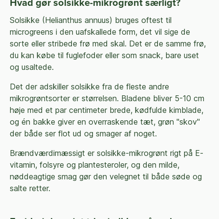
Hvad gør solsikke-mikrogrønt særligt?
Solsikke (Helianthus annuus) bruges oftest til
microgreens i den uafskallede form, det vil sige de
sorte eller stribede frø med skal. Det er de samme frø,
du kan købe til fuglefoder eller som snack, bare uset
og usaltede.
Det der adskiller solsikke fra de fleste andre
mikrogrøntsorter er størrelsen. Bladene bliver 5-10 cm
høje med et par centimeter brede, kødfulde kimblade,
og én bakke giver en overraskende tæt, grøn "skov"
der både ser flot ud og smager af noget.
Brændværdimæssigt er solsikke-mikrogrønt rigt på E-
vitamin, folsyre og plantesteroler, og den milde,
nøddeagtige smag gør den velegnet til både søde og
salte retter.