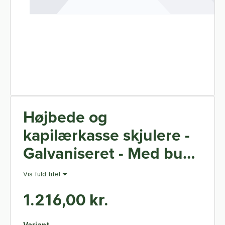
Højbede og
kapilærkasse skjulere -
Galvaniseret - Med bund
Uden låg
Vis fuld titel
1.216,00 kr.
Variant