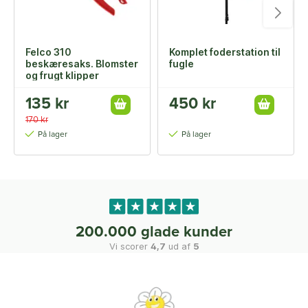
Felco 310
Komplet foderstation til
beskæresaks. Blomster
fugle
og frugt klipper
135 kr
450 kr
170 kr
På lager
På lager
200.000 glade kunder
Vi scorer
4,7
ud af
5