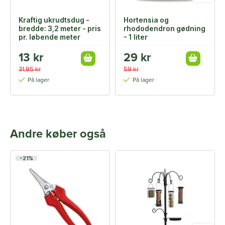
Kraftig ukrudtsdug -
Hortensia og
bredde: 3,2 meter - pris
rhododendron gødning
pr. løbende meter
- 1 liter
13 kr
29 kr
31,95 kr
59 kr
På lager
På lager
Andre køber også
-21%