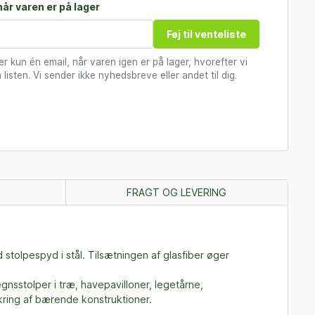
år varen er på lager
Føj til venteliste
 kun én email, når varen igen er på lager, hvorefter vi
 listen. Vi sender ikke nyhedsbreve eller andet til dig.
FRAGT OG LEVERING
d stolpespyd i stål. Tilsætningen af glasfiber øger
egnsstolper i træ, havepavilloner, legetårne,
kring af bærende konstruktioner.