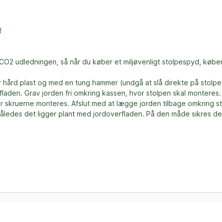
!
e CO2 udledningen, så når du køber et miljøvenligt stolpespyd, køb
ler hård plast og med en tung hammer (undgå at slå direkte på stol
erfladen. Grav jorden fri omkring kassen, hvor stolpen skal montere
r skruerne monteres. Afslut med at lægge jorden tilbage omkring s
således det ligger plant med jordoverfladen. På den måde sikres det