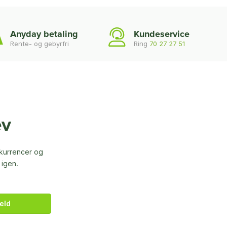
Anyday betaling
Kundeservice
Rente- og gebyrfri
Ring
70 27 27 51
ev
nkurrencer og
 igen.
eld