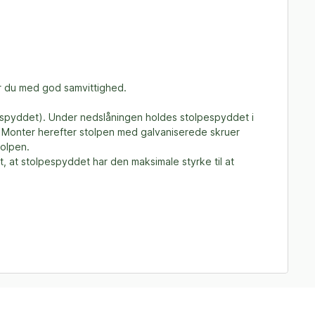
er du med god samvittighed.
pespyddet). Under nedslåningen holdes stolpespyddet i
s. Monter herefter stolpen med galvaniserede skruer
tolpen.
, at stolpespyddet har den maksimale styrke til at