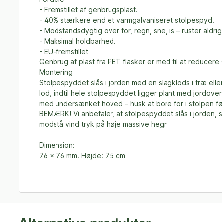
- Fremstillet af genbrugsplast.
- 40% stærkere end et varmgalvaniseret stolpespyd.
- Modstandsdygtig over for, regn, sne, is – ruster aldrig
- Maksimal holdbarhed.
- EU-fremstillet
Genbrug af plast fra PET flasker er med til at reducer
Montering
Stolpespyddet slås i jorden med en slagklods i træ el
lod, indtil hele stolpespyddet ligger plant med jordov
med undersænket hoved – husk at bore for i stolpen fø
BEMÆRK! Vi anbefaler, at stolpespyddet slås i jorden, 
modstå vind tryk på høje massive hegn
Dimension:
76 x 76 mm. Højde: 75 cm