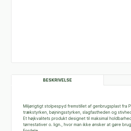
BESKRIVELSE
Miljørigtigt stolpespyd fremstillet af genbrugsplast fra
trækstyrken, bøjningsstyrken, slagfastheden og stivhe
Et højkvalitets produkt designet til maksimal holdbarhed
tørrestativer o. lign., hvor man ikke ønsker at gøre b
Fordele