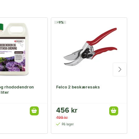
-9%
-
og rhododendron
Felco 2 beskæresaks
S
liter
456 kr
9
499 kr
1
På lager