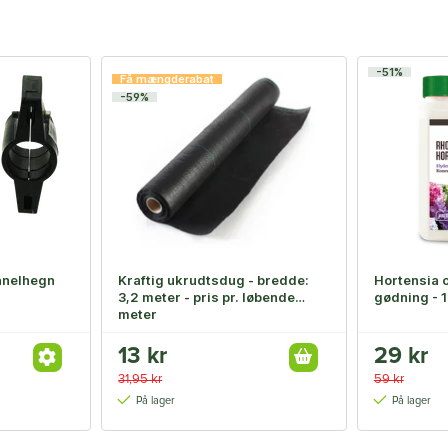
-51%
Få mængderabat
-59%
anelhegn
Kraftig ukrudtsdug - bredde:
Hortensia 
3,2 meter - pris pr. løbende
gødning - 1 
meter
13 kr
29 kr
31,95 kr
59 kr
På lager
På lager