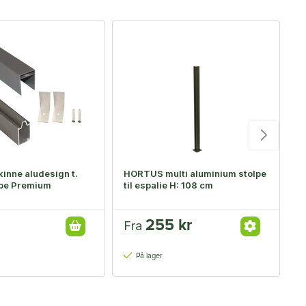
-
inne aludesign t.
HORTUS multi aluminium stolpe
S
lpe Premium
til espalie H: 108 cm
9
255 kr
Fra
F
3
På lager