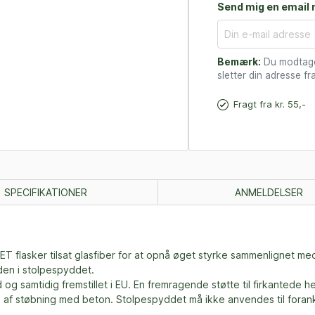
Send mig en email n
Bemærk:
Du modtager
sletter din adresse fra
Fragt fra kr. 55,-
SPECIFIKATIONER
ANMELDELSER
 PET flasker tilsat glasfiber for at opnå øget styrke sammenlignet me
den i stolpespyddet.
 og samtidig fremstillet i EU. En fremragende støtte til firkantede h
rug af støbning med beton. Stolpespyddet må ikke anvendes til foran