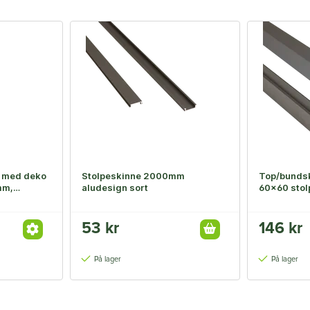
n med deko
Stolpeskinne 2000mm
Top/bundsk
mm,
aludesign sort
60x60 sto
53 kr
146 kr
På lager
På lager