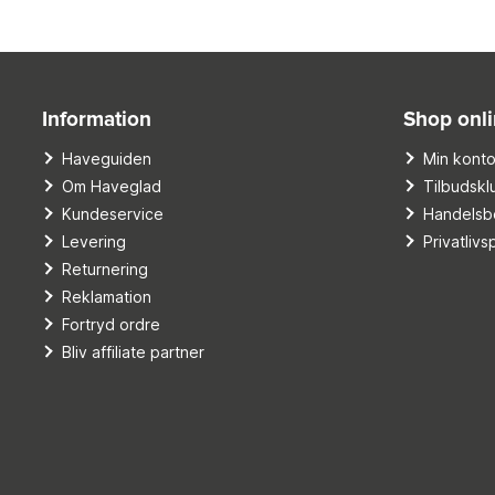
Information
Shop onl
Haveguiden
Min kont
Om Haveglad
Tilbudskl
Kundeservice
Handelsbe
Levering
Privatlivsp
Returnering
Reklamation
Fortryd ordre
Bliv affiliate partner