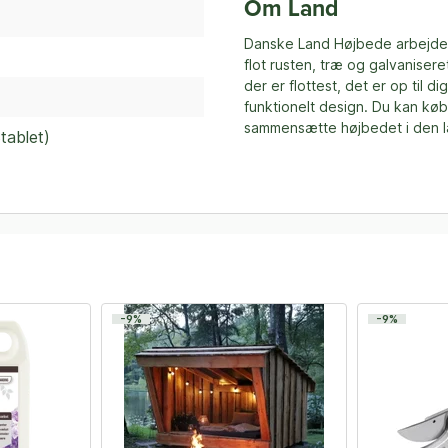
Om Land
Danske Land Højbede arbejder 
flot rusten, træ og galvaniser
der er flottest, det er op til d
funktionelt design. Du kan køb
sammensætte højbedet i den l
tablet)
-9%
-9%