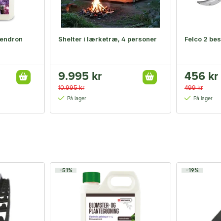
dendron
Shelter i lærketræ, 4 personer
Felco 2 be
9.995 kr
456 kr
10.995 kr
499 kr
På lager
På lager
-51%
-19%