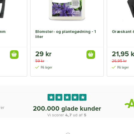
 mm
Blomster- og plantegødning - 1
Græskant 
liter
29 kr
21,95 k
59 kr
26,95 kr
På lager
På lager
rer
200.000 glade kunder
Vi scorer
4,7
ud af
5