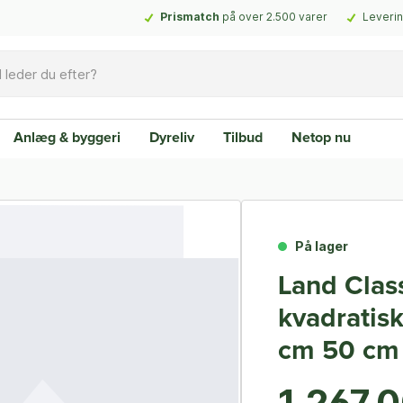
Prismatch
på over 2.500 varer
Leverin
Anlæg & byggeri
Dyreliv
Tilbud
Netop nu
På lager
Land Class
kvadratisk
cm 50 cm 
1.267,0