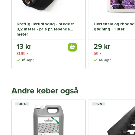
Kraftig ukrudtsdug - bredde:
Hortensia og rhodo
3,2 meter - pris pr. løbende
gødning - 1 liter
meter
13 kr
29 kr
31,95 kr
59 kr
På lager
På lager
Andre køber også
-30%
-17%