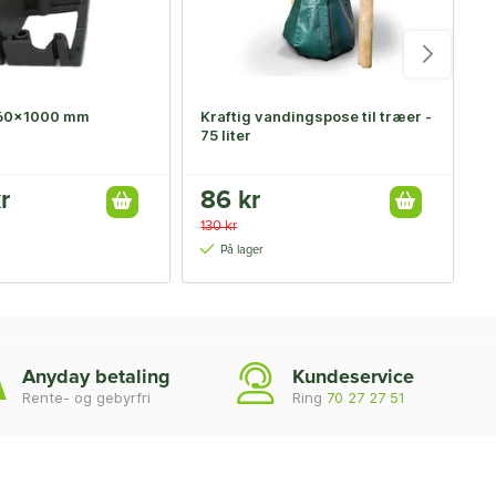
60x1000 mm
Kraftig vandingspose til træer -
R
75 liter
r
86 kr
6
130 kr
9
På lager
Anyday betaling
Kundeservice
Rente- og gebyrfri
Ring
70 27 27 51