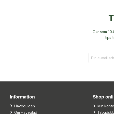
T
Gør som 10.0
tips 
Information
Shop onl
Haveguiden
Min kont
Om Haveglad
Tilbudskl