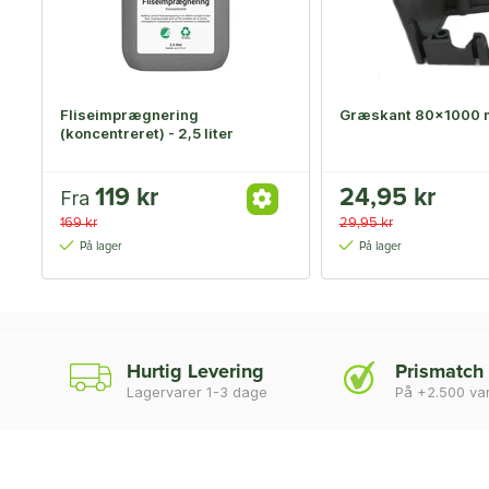
Fliseimprægnering
Græskant 80x1000
(koncentreret) - 2,5 liter
119 kr
24,95 kr
Fra
169 kr
29,95 kr
På lager
På lager
Hurtig Levering
Prismatch
Lagervarer 1-3 dage
På +2.500 va