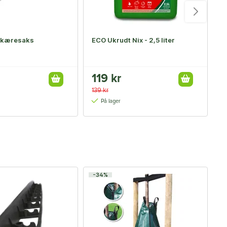
skæresaks
ECO Ukrudt Nix - 2,5 liter
G
p
119 kr
2
139 kr
2
På lager
-34%
-