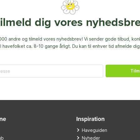
ilmeld dig vores nyhedsbr
00 andre og tilmeld vores nyhedsbrev! Vi sender gode tilbud, ko
til havefolket ca. 8-10 gange årligt. Du kan til enhver tid afmelde dig
Tilm
ine
Inspiration
o
Haveguiden
ub
Nyheder