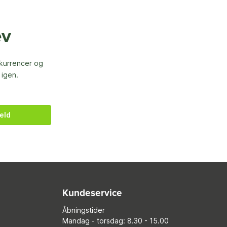
ev
nkurrencer og
 igen.
eld
Kundeservice
Åbningstider
Mandag - torsdag: 8.30 - 15.00