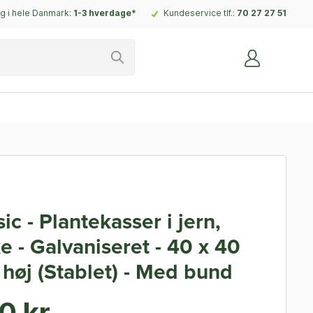
g i hele Danmark:
1-3 hverdage*
Kundeservice tlf.:
70 27 27 51
ic - Plantekasser i jern,
e - Galvaniseret - 40 x 40
høj (Stablet) - Med bund
0 kr.