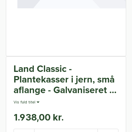
Land Classic -
Plantekasser i jern, små
aflange - Galvaniseret -
40 x 120 cm 50 cm høj
Vis fuld titel
(Stablet) - Med bund
1.938,00 kr.