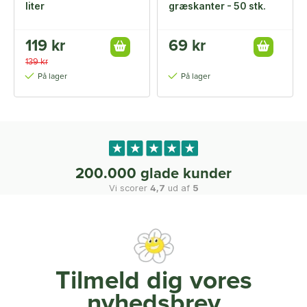
liter
græskanter - 50 stk.
119 kr
69 kr
139 kr
På lager
På lager
200.000 glade kunder
Vi scorer
4,7
ud af
5
Tilmeld dig vores
nyhedsbrev