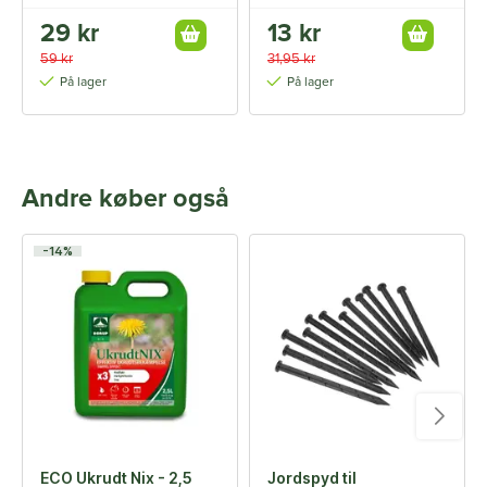
29 kr
13 kr
59 kr
31,95 kr
På lager
På lager
Andre køber også
-14%
ECO Ukrudt Nix - 2,5
Jordspyd til