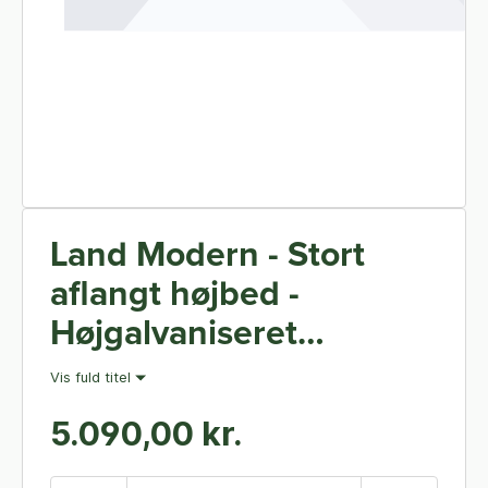
Land Modern - Stort
aflangt højbed -
Højgalvaniseret
Magnelis - 120 x 160 cm
Vis fuld titel
40 cm høj - Uden
5.090,00 kr.
bundplade