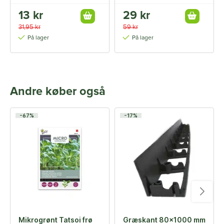
13 kr
29 kr
31,95 kr
59 kr
På lager
På lager
Andre køber også
-67%
-17%
Mikrogrønt Tatsoi frø
Græskant 80x1000 mm