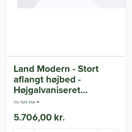
Land Modern - Stort
aflangt højbed -
Højgalvaniseret
Magnelis - 120 x 240 cm
Vis fuld titel
40 cm høj - Uden
5.706,00 kr.
bundplade