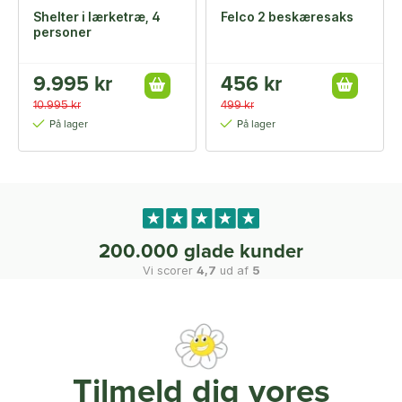
Shelter i lærketræ, 4
Felco 2 beskæresaks
personer
9.995 kr
456 kr
10.995 kr
499 kr
På lager
På lager
200.000 glade kunder
Vi scorer
4,7
ud af
5
Tilmeld dig vores