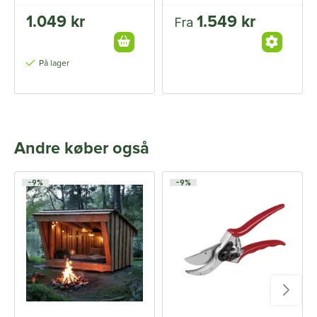
afslutning og 1 mellem
stolpe
1.049 kr
1.549 kr
Fra
På lager
Andre køber også
-9%
-9%