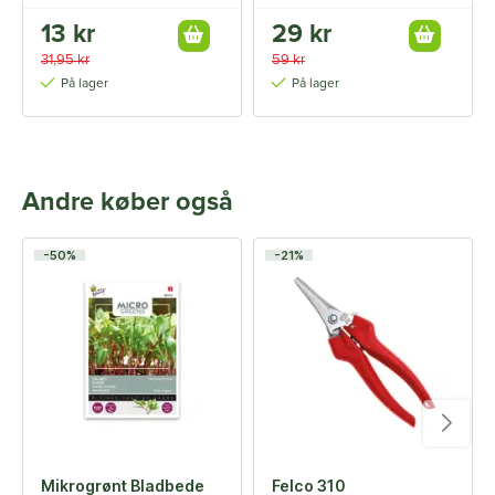
13 kr
29 kr
31,95 kr
59 kr
På lager
På lager
Andre køber også
-50%
-21%
Mikrogrønt Bladbede
Felco 310