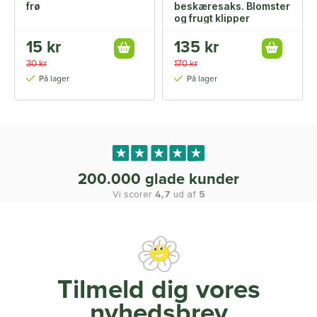
frø
beskæresaks. Blomster
og frugt klipper
15 kr
135 kr
30 kr
170 kr
På lager
På lager
200.000 glade kunder
Vi scorer
4,7
ud af
5
Tilmeld dig vores
nyhedsbrev