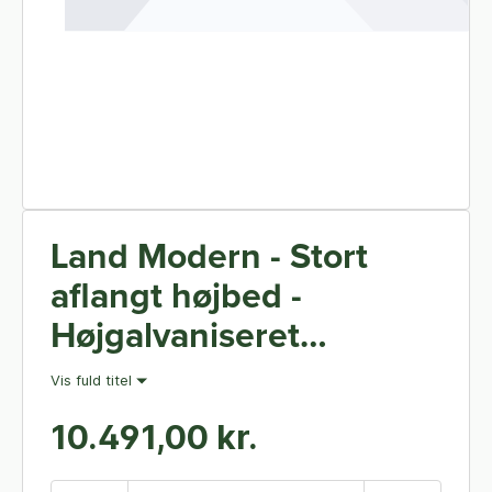
Land Modern - Stort
aflangt højbed -
Højgalvaniseret
Magnelis - 40 x 240 cm
Vis fuld titel
80 cm høj (Stablet) -
10.491,00 kr.
Med bundplade