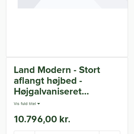
Land Modern - Stort
aflangt højbed -
Højgalvaniseret
Magnelis - 80 x 240 cm
Vis fuld titel
80 cm høj (Stablet) -
10.796,00 kr.
Uden bundplade