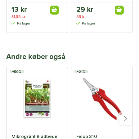
13 kr
29 kr
31,95 kr
59 kr
På lager
På lager
Andre køber også
-50%
-21%
Mikrogrønt Bladbede
Felco 310