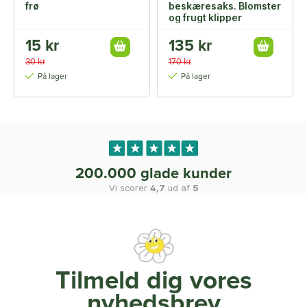
frø
beskæresaks. Blomster
og frugt klipper
15 kr
135 kr
30 kr
170 kr
På lager
På lager
200.000 glade kunder
Vi scorer
4,7
ud af
5
Tilmeld dig vores
nyhedsbrev