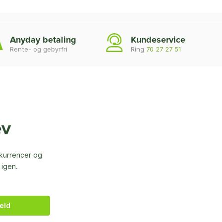
Anyday betaling
Kundeservice
Rente- og gebyrfri
Ring
70 27 27 51
ev
nkurrencer og
 igen.
eld