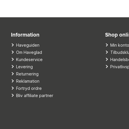
Information
Shop onl
Haveguiden
Min kont
Om Haveglad
Tilbudskl
Kundeservice
Handelsbe
Levering
Privatlivsp
Returnering
Reklamation
Fortryd ordre
Bliv affiliate partner