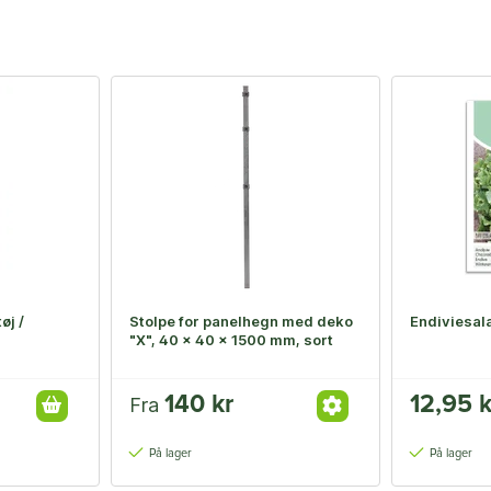
øj /
Stolpe for panelhegn med deko
Endiviesala
"X", 40 x 40 x 1500 mm, sort
140 kr
12,95 k
Fra
På lager
På lager