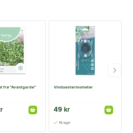
t frø "Avantgarde"
Vinduestermometer
I
1
r
49 kr
På lager