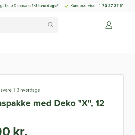
g i hele Danmark:
1-3 hverdage*
Kundeservice tlf.:
70 27 27 51
ngsvare 1-3 hverdage
spakke med Deko "X", 12
0 kr.