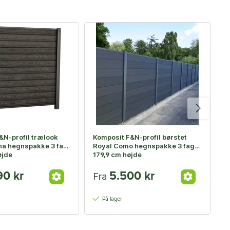
&N-profil trælook
Komposit F&N-profil børstet
P
na hegnspakke 3 fag,
Royal Como hegnspakke 3 fag,
g
øjde
179,9 cm højde
90 kr
5.500 kr
Fra
F
På lager