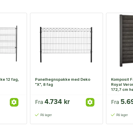
e 12 fag,
Panelhegnspakke med Deko
Komposit F
"X", 8 fag
Royal Vero
172,7 cm h
4.734 kr
5.6
Fra
Fra
På lager
På lager