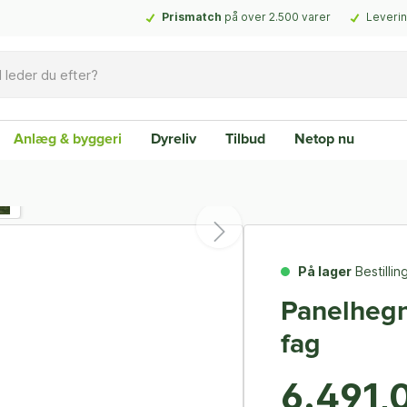
Prismatch
på over 2.500 varer
Leverin
Anlæg & byggeri
Dyreliv
Tilbud
Netop nu
På lager
Bestilli
Panelhegn
fag
6.491,0