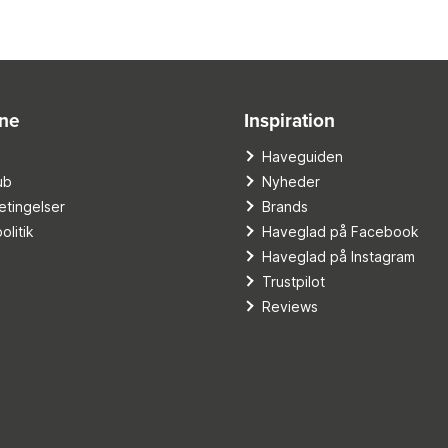
ine
Inspiration
o
Haveguiden
ub
Nyheder
tingelser
Brands
olitik
Haveglad på Facebook
Haveglad på Instagram
Trustpilot
Reviews