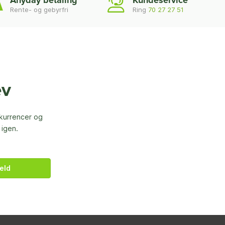
Anyday betaling
Kundeservice
Rente- og gebyrfri
Ring
70 27 27 51
ev
nkurrencer og
 igen.
eld