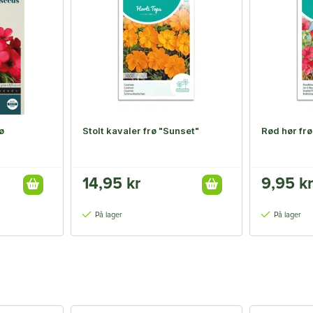
ø
Stolt kavaler frø "Sunset"
Rød hør frø
14,95 kr
9,95 kr
På lager
På lager