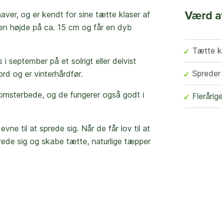
aver, og er kendt for sine tætte klaser af
Værd a
en højde på ca. 15 cm og får en dyb
Tætte kl
i september på et solrigt eller delvist
Spreder 
ord og er vinterhårdfør.
blomsterbede, og de fungerer også godt i
Flerårig
ne til at sprede sig. Når de får lov til at
sprede sig og skabe tætte, naturlige tæpper