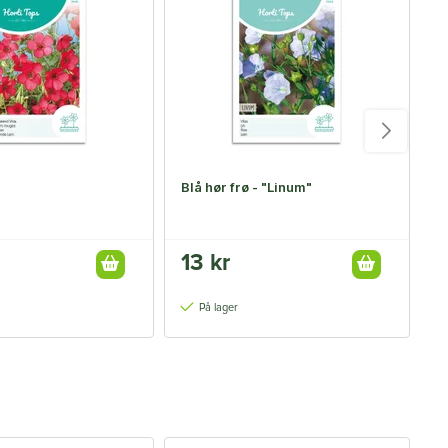
Blå hør frø - "Linum"
P
13 kr
1
På lager