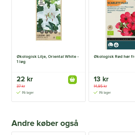
Økologisk Lilje, Oriental White -
Økologisk Rød hør fr
1 løg
22 kr
13 kr
37 kr
14,95 kr
På lager
På lager
Andre køber også