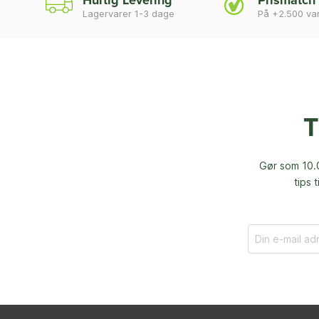
Hurtig Levering
Prismatch
Lagervarer 1-3 dage
På +2.500 va
T
Gør som 10.0
tips 