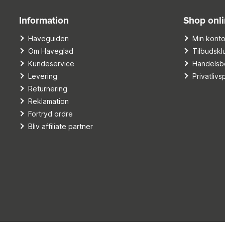
Information
Shop onl
Haveguiden
Min kont
Om Haveglad
Tilbudskl
Kundeservice
Handelsbe
Levering
Privatlivsp
Returnering
Reklamation
Fortryd ordre
Bliv affiliate partner