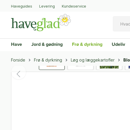
Haveguides
Levering
Kundeservice
Have
Jord & gødning
Frø & dyrkning
Udeliv
Forside
Frø & dyrkning
Løg og læggekartofler
Blo