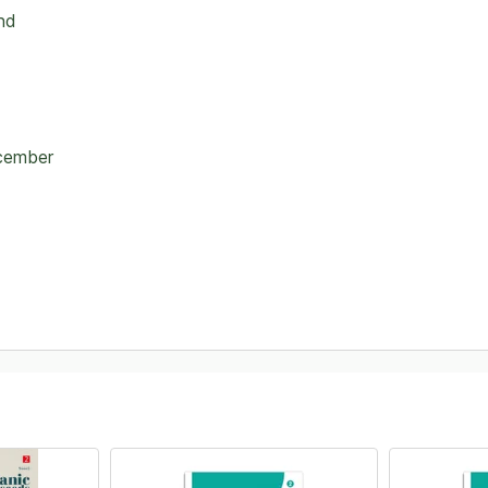
and
ecember