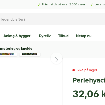
Prismatch
på over 2.500 varer
Leverin
Anlæg & byggeri
Dyreliv
Tilbud
Netop nu
msterløg og knolde
Ikke på lager
Perlehyac
32,06 k