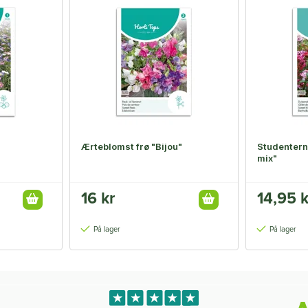
Ærteblomst frø "Bijou"
Studenterne
mix"
16 kr
14,95 k
På lager
På lager