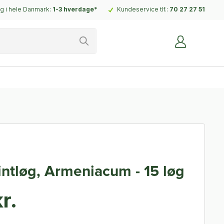
g i hele Danmark:
1-3 hverdage*
Kundeservice tlf.:
70 27 27 51
intløg, Armeniacum - 15 løg
r.