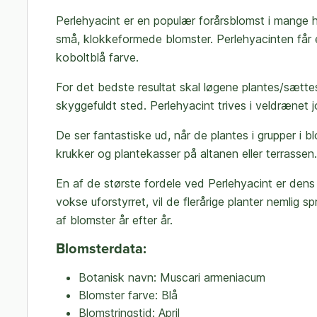
Perlehyacint er en populær forårsblomst i mange h
små, klokkeformede blomster.
Perlehyacinten
får 
koboltblå farve.
For det bedste resultat skal løgene plantes/sættes 
skyggefuldt sted. Perlehyacint trives i veldrænet j
De ser fantastiske ud, når de plantes i grupper i 
krukker og plantekasser på altanen eller terrassen.
En af de største fordele ved Perlehyacint er dens ev
vokse uforstyrret, vil de flerårige planter nemlig 
af blomster år efter år.
Blomsterdata:
Botanisk navn: Muscari armeniacum
Blomster farve: Blå
Blomstringstid: April