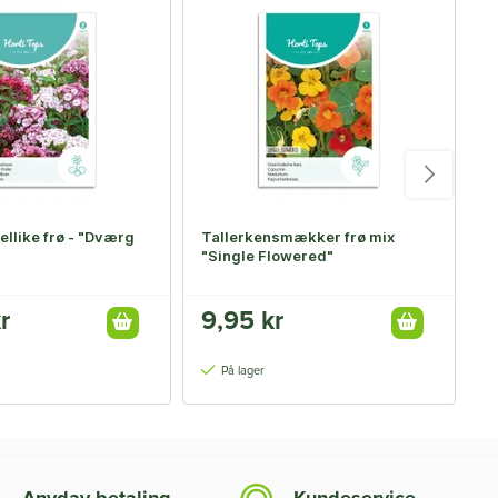
-
llike frø - "Dværg
Tallerkensmækker frø mix
Æ
"Single Flowered"
r
9,95 kr
1
1
På lager