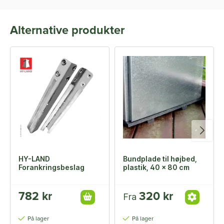
Alternative produkter
HY-LAND
Bundplade til højbed,
Forankringsbeslag
plastik, 40 x 80 cm
782 kr
320 kr
Fra
På lager
På lager