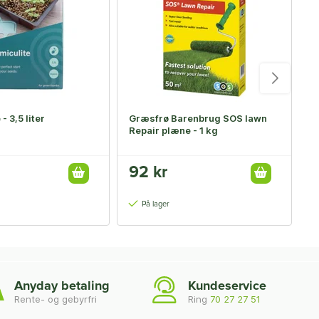
- 3,5 liter
Græsfrø Barenbrug SOS lawn
S
Repair plæne - 1 kg
1
92 kr
5
På lager
Anyday betaling
Kundeservice
Rente- og gebyrfri
Ring
70 27 27 51