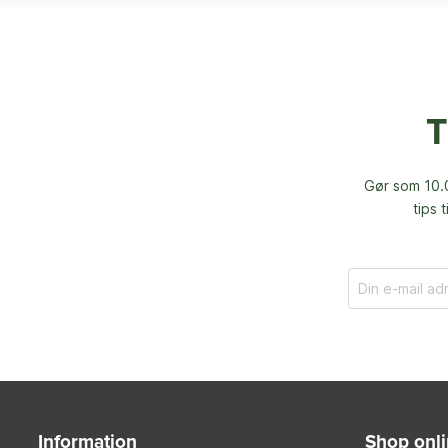
T
Gør som 10.0
tips 
Information
Shop onl