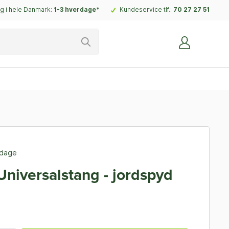
g i hele Danmark:
1-3 hverdage*
Kundeservice tlf.:
70 27 27 51
rdage
Universalstang - jordspyd
.