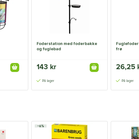
Foderstation med foderbakke
Fuglefode
og fuglebad
frø
143 kr
26,25 
På lager
På lager
-6%