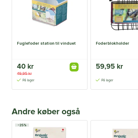
Fuglefoder station til vinduet
Foderblokholder
40 kr
59,95 kr
49,95 kr
På lager
På lager
Andre køber også
-25%