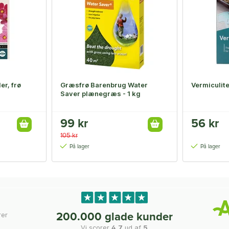
er, frø
Græsfrø Barenbrug Water
Vermiculite 
Saver plænegræs - 1 kg
99 kr
56 kr
105 kr
På lager
På lager
rer
200.000 glade kunder
Vi scorer
4,7
ud af
5