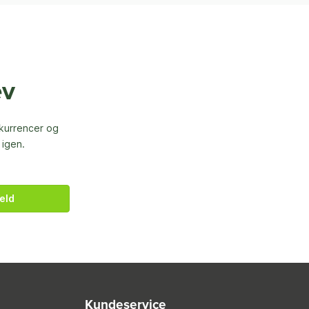
ev
nkurrencer og
 igen.
eld
Kundeservice