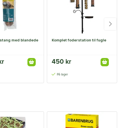
rstang med blandede
Komplet foderstation til fugle
F
kr
450 kr
På lager
-