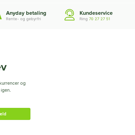
Anyday betaling
Kundeservice
Rente- og gebyrfri
Ring
70 27 27 51
ev
nkurrencer og
 igen.
eld