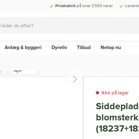
Prismatch
på over 2.500 varer
Leverin
Anlæg & byggeri
Dyreliv
Tilbud
Netop nu
Ikke på lager
Siddeplad
blomsterk
(18237+1