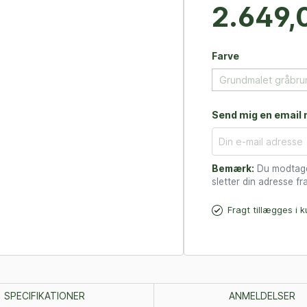
2.649,0
Farve
Grundmalet gråbru
Send mig en email n
Bemærk:
Du modtager
sletter din adresse fra
Fragt tillægges i 
SPECIFIKATIONER
ANMELDELSER