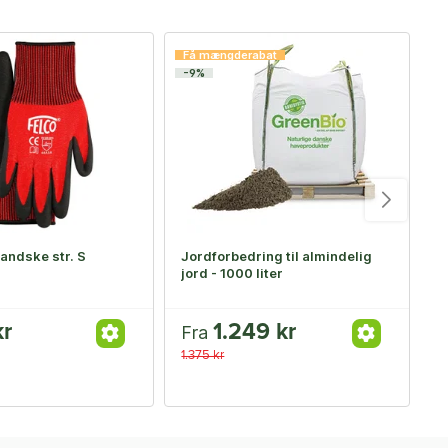
Få mængderabat
-9%
andske str. S
Jordforbedring til almindelig
B
jord - 1000 liter
kr
1.249 kr
Fra
F
1.375 kr