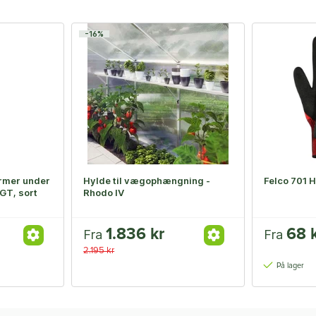
-16%
rmer under
Hylde til vægophængning -
Felco 701 H
GT, sort
Rhodo IV
1.836 kr
68 
Fra
Fra
2.195 kr
På lager