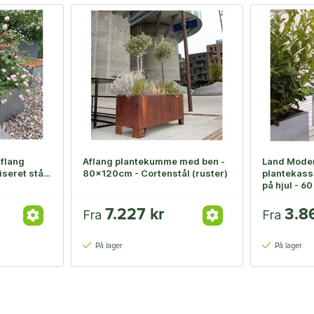
aflang
Aflang plantekumme med ben -
Land Moder
iseret stål
80x120cm - Cortenstål (ruster)
plantekasse
på hjul - 6
7.227 kr
3.8
Fra
Fra
På lager
På lager