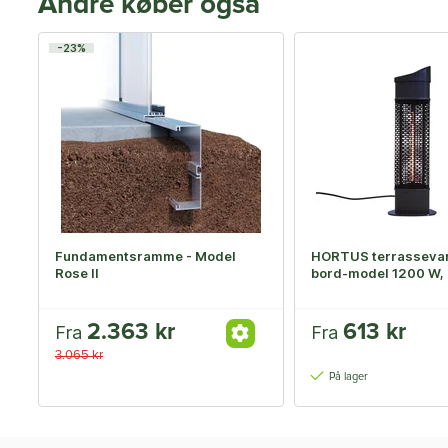
Andre køber også
-23%
Fundamentsramme - Model
HORTUS terrasseva
Rose II
bord-model 1200 W, 
2.363 kr
613 kr
Fra
Fra
3.065 kr
På lager