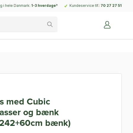
g i hele Danmark:
1-3 hverdage*
Kundeservice tlf.:
70 27 27 51
s med Cubic
asser og bænk
8242+60cm bænk)