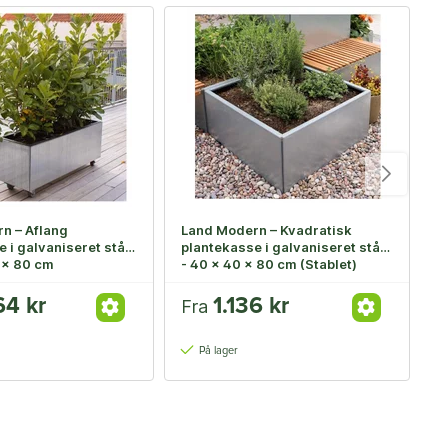
n – Aflang
Land Modern – Kvadratisk
L
 i galvaniseret stål
plantekasse i galvaniseret stål
p
0 x 80 cm
- 40 x 40 x 80 cm (Stablet)
4
64 kr
1.136 kr
Fra
F
På lager