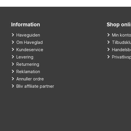
Information
Shop onl
Haveguiden
Min kont
Om Haveglad
Tilbudskl
Kundeservice
Handelsbe
Levering
Privatlivsp
Returnering
Reklamation
Annuller ordre
Bliv affiliate partner