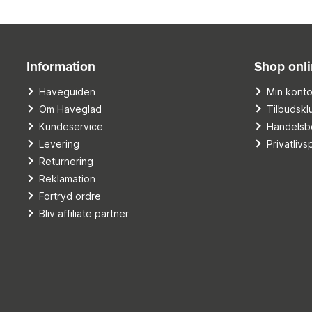
Information
Shop onl
Haveguiden
Min kont
Om Haveglad
Tilbudskl
Kundeservice
Handelsbe
Levering
Privatlivsp
Returnering
Reklamation
Fortryd ordre
Bliv affiliate partner