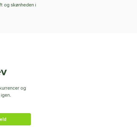
uft og skønheden i
ev
nkurrencer og
 igen.
eld