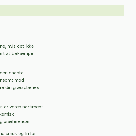
e, hvis det ikke
kert at bekæmpe
 den eneste
skånsomt mod
are din græsplænes
r, er vores sortiment
 kemisk
g præferencer.
ne smuk og fri for