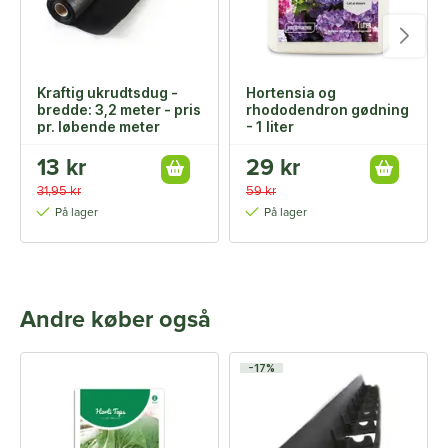
Kraftig ukrudtsdug -
Hortensia og
bredde: 3,2 meter - pris
rhododendron gødning
pr. løbende meter
- 1 liter
13 kr
29 kr
31,95 kr
59 kr
På lager
På lager
Andre køber også
-17%