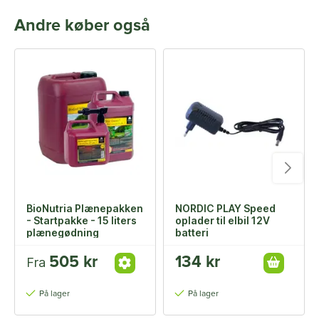
Andre køber også
BioNutria Plænepakken
NORDIC PLAY Speed
- Startpakke - 15 liters
oplader til elbil 12V
plænegødning
batteri
505 kr
134 kr
Fra
På lager
På lager