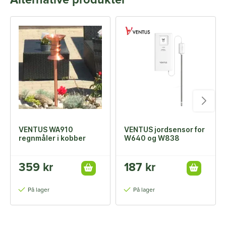
Alternative produkter
VENTUS WA910
VENTUS jordsensor for
regnmåler i kobber
W640 og W838
359 kr
187 kr
På lager
På lager