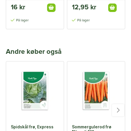
16 kr
12,95 kr
På lager
På lager
Andre køber også
Spidskål frø, Express
Sommergulerod frø