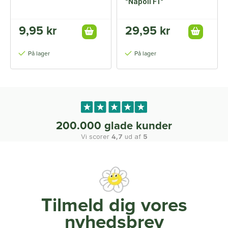
"Napoli F1"
9,95 kr
29,95 kr
På lager
På lager
200.000 glade kunder
Vi scorer
4,7
ud af
5
Tilmeld dig vores
nyhedsbrev