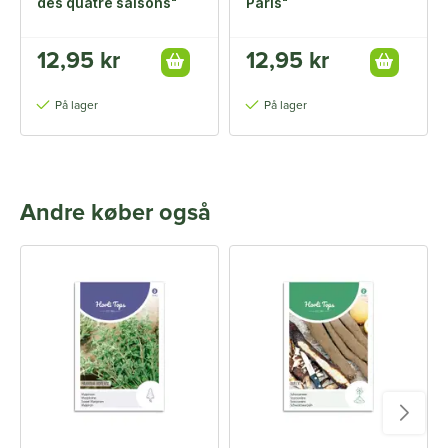
des quatre saisons"
Paris"
12,95 kr
12,95 kr
På lager
På lager
Andre køber også