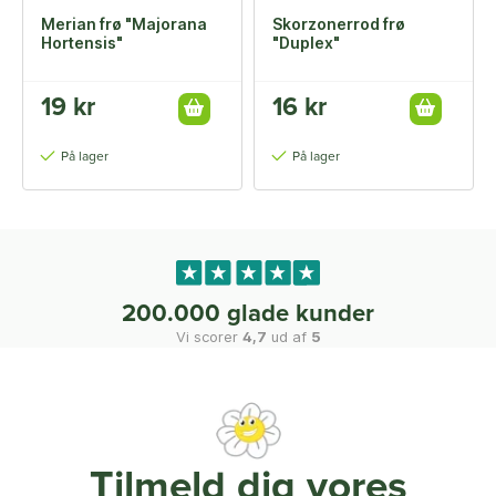
Merian frø "Majorana
Skorzonerrod frø
Hortensis"
"Duplex"
19 kr
16 kr
På lager
På lager
200.000 glade kunder
Vi scorer
4,7
ud af
5
Tilmeld dig vores