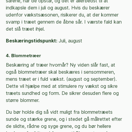
sårene, når de opstår, og det er allerbedst til at
indkapsle dem i juli og august. Hvis du beskærer
udenfor vækstsæsonen, risikerer du, at der kommer
svamp i træet gennem de åbne sår. I værste fald kan
det slå træet ihjel.
Beskæringstidspunkt:
Juli, august
4. Blommetræer
Beskæring af træer hvornår? Ny viden slår fast, at
også blommetræer skal beskæres i sensommeren,
mens træet er i fuld vækst. (august og september).
Dette vil hjælpe med at stimulere ny vækst og sikre
træets sundhed og form. De sikrer desuden flere og
større blommer.
Du bør holde dig så vidt muligt fra blommetræets
sunde og stærke grene, og i stedet gå målrettet efter
de slidte, rådne og syge grene, og du bør hellere