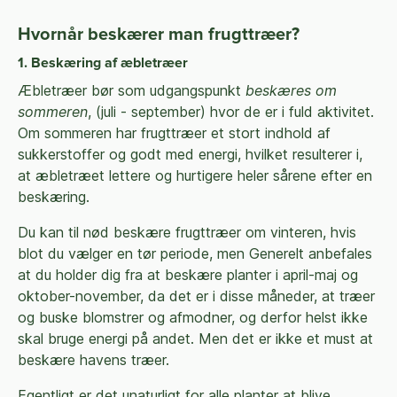
Hvornår beskærer man frugttræer?
1. Beskæring af æbletræer
Æbletræer bør som udgangspunkt
beskæres om
sommeren
, (juli - september) hvor de er i fuld aktivitet.
Om sommeren har frugttræer et stort indhold af
sukkerstoffer og godt med energi, hvilket resulterer i,
at æbletræet lettere og hurtigere heler sårene efter en
beskæring.
Du kan til nød beskære frugttræer om vinteren, hvis
blot du vælger en tør periode, men Generelt anbefales
at du holder dig fra at beskære planter i april-maj og
oktober-november, da det er i disse måneder, at træer
og buske blomstrer og afmodner, og derfor helst ikke
skal bruge energi på andet. Men det er ikke et must at
beskære havens træer.
Egentligt er det unaturligt for alle planter at blive