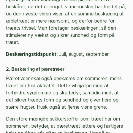
beskåret, da det er noget, vi mennesker har fundet på,
og den nyeste viden viser, at en sommerbeskæring af
æbletræet er mere nænsomt, og derfor bedre for
træets trivsel. Man foretager beskæringen, så den
stimulerer ny vækst og sikrer sundhed og form på
træet.
Beskæringstidspunkt:
Juli, august, september
2. Beskæring af pæretræer
Pæretræer skal også beskæres om sommeren, mens
træet er i fuld aktivitet. Dette vil hjælpe med at
forhindre sygdomme og skadedyr, samtidig med, at
det sikrer træets form og sundhed og giver flere og
større frugter. Husk også at fjerne visne grene.
Den store mængde sukkerstoffer som træet har om
sommeren, betyder, at pæretræet lettere og hurtigere
heler de åbne sår efter en beskæring. Undgå at