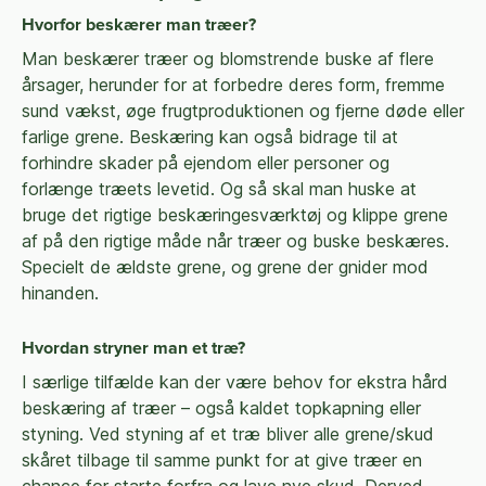
Hvorfor beskærer man træer?
Man beskærer træer og blomstrende buske af flere
årsager, herunder for at forbedre deres form, fremme
sund vækst, øge frugtproduktionen og fjerne døde eller
farlige grene. Beskæring kan også bidrage til at
forhindre skader på ejendom eller personer og
forlænge træets levetid. Og så skal man huske at
bruge det rigtige beskæringesværktøj og klippe grene
af på den rigtige måde når træer og buske beskæres.
Specielt de ældste grene, og grene der gnider mod
hinanden.
Hvordan stryner man et træ?
I særlige tilfælde kan der være behov for ekstra hård
beskæring af træer – også kaldet topkapning eller
styning. Ved styning af et træ bliver alle grene/skud
skåret tilbage til samme punkt for at give træer en
chance for starte forfra og lave nye skud. Derved