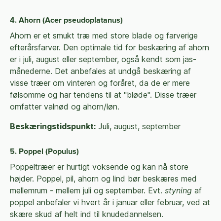
4. Ahorn (Acer pseudoplatanus)
Ahorn er et smukt træ med store blade og farverige
efterårsfarver. Den optimale tid for beskæring af ahorn
er i juli, august eller september, også kendt som jas-
månederne. Det anbefales at undgå beskæring af
visse træer om vinteren og foråret, da de er mere
følsomme og har tendens til at "bløde". Disse træer
omfatter valnød og ahorn/løn.
Beskæringstidspunkt:
Juli, august, september
5. Poppel (Populus)
Poppeltræer er hurtigt voksende og kan nå store
højder. Poppel, pil, ahorn og lind bør beskæres med
mellemrum - mellem juli og september. Evt.
styning
af
poppel anbefaler vi hvert år i januar eller februar, ved at
skære skud af helt ind til knudedannelsen.