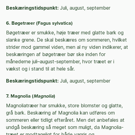
Beskæringstidspunkt:
Juli, august, september
6. Bøgetræer (Fagus sylvatica)
Bøgetræer er smukke, høje træer med glatte bark og
slanke grene. De skal beskæres om sommeren, hvilket
strider mod gammel viden, men al ny viden indikerer, at
beskæringen af bøgetræer bør ske inden for
månederne juli–august-september, hvor træet er i
vækst og i stand til at hele sår.
Beskæringstidspunkt:
Juli, august, september
7. Magnolia (
Magnolia
)
Magnoliatræer har smukke, store blomster og glatte,
grå bark. Beskæring af Magnolia kan udføres om
sommeren eller tidligt efteråret. Men det anbefales at
undgå beskæring så meget som muligt, da Magnolia-
træet er modtageligt for både vanris og